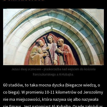
Jezus i dwaj uczniowie – płaskorzeźba nad wejściem do kościoła
franciszkańskiego a Al-Kubajba.
60 stadiów, to taka mocna dyszka (biegacze wiedzą, o
co biega). W promieniu 10-11 kilometrów od Jerozolimy
nie ma miejscowości, która nazywa się albo nazywała
się Emaus. Jest natomiast Al-Kubajba. Osadę założyli w