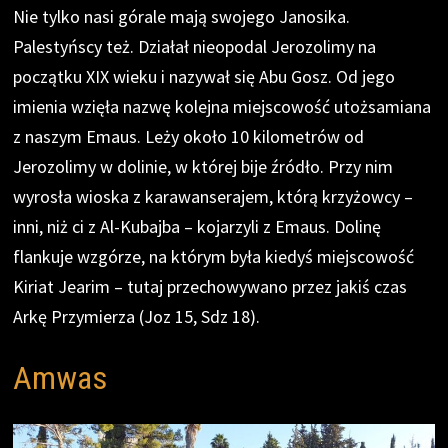
Nie tylko nasi górale mają swojego Janosika.
Palestyńscy też. Działał nieopodal Jerozolimy na
początku XIX wieku i nazywał się Abu Gosz. Od jego
imienia wzięła nazwę kolejna miejscowość utożsamiana
z naszym Emaus. Leży około 10 kilometrów od
Jerozolimy w dolinie, w której bije źródło. Przy nim
wyrosła wioska z karawanserajem, którą krzyżowcy –
inni, niż ci z Al-Kubajba – kojarzyli z Emaus. Dolinę
flankuje wzgórze, na którym była kiedyś miejscowość
Kiriat Jearim – tutaj przechowywano przez jakiś czas
Arkę Przymierza (Joz 15, Sdz 18).
Amwas