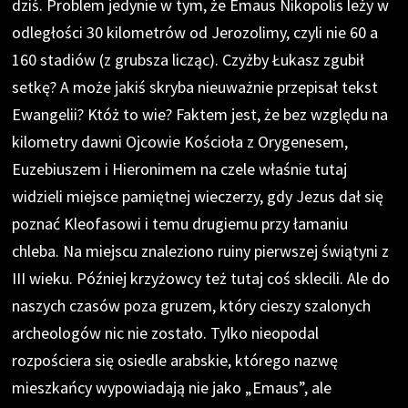
dziś. Problem jedynie w tym, że Emaus Nikopolis leży w
odległości 30 kilometrów od Jerozolimy, czyli nie 60 a
160 stadiów (z grubsza licząc). Czyżby Łukasz zgubił
setkę? A może jakiś skryba nieuważnie przepisał tekst
Ewangelii? Któż to wie? Faktem jest, że bez względu na
kilometry dawni Ojcowie Kościoła z Orygenesem,
Euzebiuszem i Hieronimem na czele właśnie tutaj
widzieli miejsce pamiętnej wieczerzy, gdy Jezus dał się
poznać Kleofasowi i temu drugiemu przy łamaniu
chleba. Na miejscu znaleziono ruiny pierwszej świątyni z
III wieku. Później krzyżowcy też tutaj coś sklecili. Ale do
naszych czasów poza gruzem, który cieszy szalonych
archeologów nic nie zostało. Tylko nieopodal
rozpościera się osiedle arabskie, którego nazwę
mieszkańcy wypowiadają nie jako „Emaus”, ale