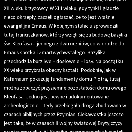
XII wieku krzyżowcy. W XIII wieku, gdy tynki i gładzie
nieco okrzepły, zaczęli ogłaszać, że to jest właśnie
ewangelijne Emaus. W kolejnym stuleciu sprowadzili
tutaj franciszkanów, którzy wzięli się za budowę bazyliki
św. Kleofasa – jednego z dwu uczniów, co w drodze do
Emaus spotkali Zmartwychwstałego. Bazylika
przechodziła burzliwe – dosłownie – losy. Na początku
XX wieku przybrała obecny kształt. Podobnie, jak w
Kafarnaum pokazują fundamenty domu Piotra, tutaj
można zobaczyć przyziemne pozostałości domu owego
Kleofasa. Jedno jest pewne i udokumentowane
archeologicznie – tędy przebiegała droga zbudowana w
czasach biblijnych przez Rzymian. Ciekawostka jeszcze
jest taka, że w czasach II wojny światowej Brytyjczycy
przetrzymywali w Al-Kubajba internowanych obywateli