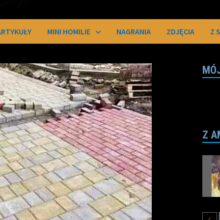
ARTYKUŁY
MINI HOMILIE
NAGRANIA
ZDJĘCIA
Z 
MÓJ
Z A