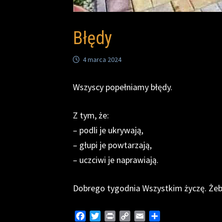
Błędy
4 marca 2024
Wszyscy popełniamy błędy.
Z tym, że:
– podli je ukrywają,
– głupi je powtarzają,
– uczciwi je naprawiają.
Dobrego tygodnia Wszystkim życzę. Żebyś
F
T
P
C
E
S