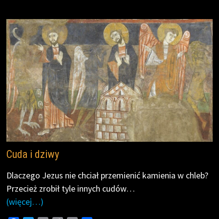
o
e
i
o
r
n
k
k
Cuda i dziwy
Dlaczego Jezus nie chciał przemienić kamienia w chleb?
Przecież zrobił tyle innych cudów…
(więcej…)