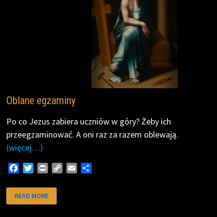
Oblane egzaminy
Po co Jezus zabiera uczniów w góry? Żeby ich
przeegzaminować. A oni raz za razem oblewają.
(więcej…)
F
T
P
C
E
S
a
w
r
o
m
h
c
i
i
p
a
a
OBLANE
READ MORE
EGZAMINY
e
t
n
y
i
r
b
t
t
L
l
e