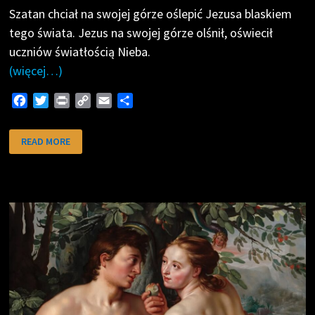
Szatan chciał na swojej górze oślepić Jezusa blaskiem
tego świata. Jezus na swojej górze olśnił, oświecił
uczniów światłością Nieba.
(więcej…)
F
T
P
C
E
S
a
w
r
o
m
h
c
i
i
p
a
a
NA
READ MORE
GÓRZE
e
t
n
y
i
r
b
t
t
L
l
e
o
e
i
o
r
n
k
k