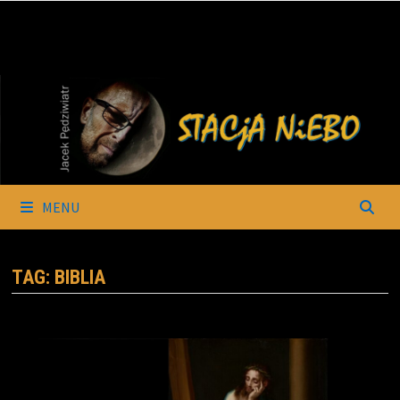
Skip
to
content
MENU
TAG:
BIBLIA