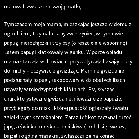
malował, zwłaszcza swoją matkę.
Tymczasem moja mama, mieszkając jeszcze w domu z
ogródkiem, trzymała istny zwierzyniec, w tym dwie
papugi nierozłączki i trzy psy (o reszcie nie wspomnę).
Latem papugi klatkowały w ganku. W porze obiadu
mama stawała w drzwiach i przywoływała hasające psy
do michy – oczywiście gwiżdżąc. Mamine gwizdanie
podsłuchały papugi, zakodowały w dziobatych łbach i
używały w międzyptasich kłótniach. Psy słysząc
charakterystyczne gwizdanie, nieważne że papuzie,
przybiegały do miski, której pustość ogłaszały światu
zgiełkliwym szczekaniem. Zaraz też kot zaczynał drzeć
japę, a świnka morska – popiskiwać, robił się rwetes,
bajzel i ogólna masakra, zwłaszcza że na koniec