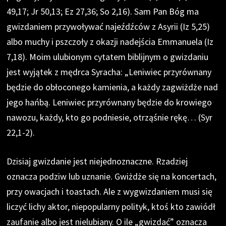
49,17; Jr 50,13; Ez 27,36; So 2,16). Sam Pan Bóg ma
gwizdaniem przywoływać najeźdźców z Asyrii (Iz 5,25)
albo muchy i pszczoły z okazji nadejścia Emmanuela (Iz
7,18). Moim ulubionym cytatem biblijnym o gwizdaniu
jest wyjątek z mędrca Syracha: „Leniwiec przyrównany
będzie do obłoconego kamienia, a każdy zagwiżdże nad
jego hańbą. Leniwiec przyrównany będzie do krowiego
nawozu, każdy, kto go podniesie, otrząśnie rękę… (Syr
22,1-2).
Dzisiaj gwizdanie jest niejednoznaczne. Rzadziej
oznacza podziw lub uznanie. Gwiżdże się na koncertach,
przy owacjach i toastach. Ale z wygwizdaniem musi się
liczyć lichy aktor, niepopularny polityk, ktoś kto zawiódł
zaufanie albo jest nielubiany. O ile „gwizdać” oznacza