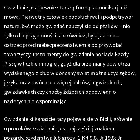
Gwizdanie jest pewnie starszą formą komunikacji niż
mowa. Pierwotny człowiek podsłuchiwał i podpatrywał
naturę, być może gwizdać nauczył się od ptaków – nie
tylko dla przyjemności, ale również, by – jak one –
ostrzec przed niebezpieczeństwem albo przywołać
towarzyszy. Instrumenty do gwizdania posiada każdy.
Piszę w liczbie mnogiej, gdyż dla przemiany powietrza
wyciskanego z płuc w donośny świst można użyć zębów,
języka oraz dwóch lub więcej palców, o gwizdkach,
gwizdawkach czy choćby źdźbłach odpowiednio
naciętych nie wspominając.
Gwizdanie kilkanaście razy pojawia się w Biblii, głównie
u proroków. Gwizdanie jest najczęściej znakiem
pogardy, szyderstwa lub grozy (1 Krl 9,8; Jr 19,8; Jr