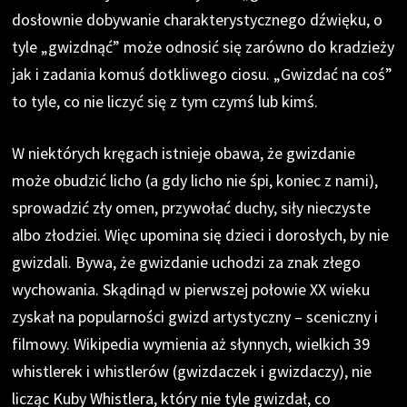
dosłownie dobywanie charakterystycznego dźwięku, o
tyle „gwizdnąć” może odnosić się zarówno do kradzieży
jak i zadania komuś dotkliwego ciosu. „Gwizdać na coś”
to tyle, co nie liczyć się z tym czymś lub kimś.
W niektórych kręgach istnieje obawa, że gwizdanie
może obudzić licho (a gdy licho nie śpi, koniec z nami),
sprowadzić zły omen, przywołać duchy, siły nieczyste
albo złodziei. Więc upomina się dzieci i dorosłych, by nie
gwizdali. Bywa, że gwizdanie uchodzi za znak złego
wychowania. Skądinąd w pierwszej połowie XX wieku
zyskał na popularności gwizd artystyczny – sceniczny i
filmowy. Wikipedia wymienia aż słynnych, wielkich 39
whistlerek i whistlerów (gwizdaczek i gwizdaczy), nie
licząc Kuby Whistlera, który nie tyle gwizdał, co