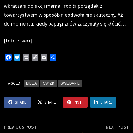
wkraczała do akcji mama i robiła porządek z
towarzystwem w sposób nieodwołalnie skuteczny. Aż
do momentu, kiedy papugi znów zaczynały się kłócić…
[foto z sieci]
F
T
P
C
E
S
a
w
r
o
m
h
c
i
i
p
a
a
e
t
n
y
i
r
TAGGED
b
t
BIBLIA
t
L
GWIZD
l
e
GWIZDANIE
o
e
i
o
r
n
SHARE
SHARE
PIN IT
SHARE
k
k
Nawigacja
Previous
N
PREVIOUS POST
NEXT POST