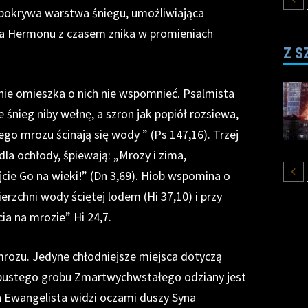
okrywa warstwa śniegu, umożliwiająca
wa Hermonu z czasem znika w promieniach
Z S
nie omieszka o nich nie wspomnieć. Psalmista
śnieg niby wełnę, a szron jak popiół rozsiewa,
ego mrozu ścinają się wody ” (Ps 147,16). Trzej
la ochłody, śpiewają: „Mrozy i zima,
cie Go na wieki!” (Dn 3,69). Hiob wspomina o
rzchni wody ściętej lodem (Hi 37,10) i przy
cia na mrozie” Hi 24,7.
ozu. Jedyne chłodniejsze miejsca dotyczą
 pustego grobu Zmartwychwstałego odziany jest
an Ewangelista widzi oczami duszy Syna