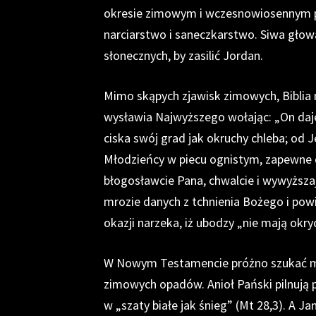
okresie zimowym i wczesnowiosennym p
narciarstwo i saneczkarstwo. Siwa gło
słonecznych, by zasilić Jordan.
Mimo skąpych zjawisk zimowych, Biblia 
wysławia Najwyższego wołając: „On daje 
ciska swój grad jak okruchy chleba; od J
Młodzieńcy w piecu ognistym, zapewne d
błogosławcie Pana, chwalcie i wywyższaj
mrozie danych z tchnienia Bożego i powie
okazji narzeka, iż ubodzy „nie mają okry
W Nowym Testamencie próżno szukać mr
zimowych opadów. Anioł Pański pilnują
w „szaty białe jak śnieg” (Mt 28,3). A J