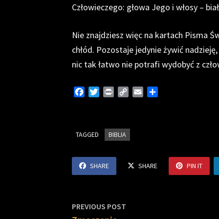
Człowieczego: głowa Jego i włosy – białe
Nie znajdziesz więc na kartach Pisma Świ
chłód. Pozostaje jedynie żywić nadzieję
nic tak łatwo nie potrafi wydobyć z czło
F
T
P
C
E
S
a
w
r
o
m
h
c
i
i
p
a
a
e
t
n
y
i
r
TAGGED
b
t
BIBLIA
t
L
l
e
o
e
i
o
r
n
SHARE
SHARE
PIN IT
k
k
Nawigacja
Previous
PREVIOUS POST
post: