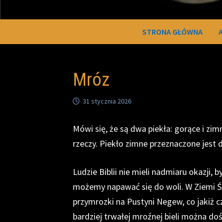
STRONA GŁÓWNA
Mróz
31 stycznia 2026
Mówi się, że są dwa piekła: gorące i zimn
rzeczy. Piekło zimne przeznaczone jest dl
Ludzie Biblii nie mieli nadmiaru okazji
możemy napawać się do woli. W Ziemi Św
przymrozki na Pustyni Negew, co jakiż c
bardziej trwałej mroźnej bieli można d