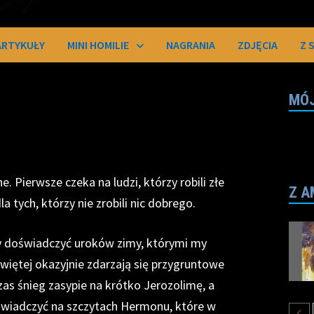
ARTYKUŁY
MINI HOMILIE
NAGRANIA
ZDJĘCIA
Z 
MÓJ
e. Pierwsze czeka na ludzi, którzy robili złe
Z A
a tych, którzy nie zrobili nic dobrego.
, by doświadczyć uroków zimy, którymi my
iętej okazyjnie zdarzają się przygruntowe
zas śnieg zasypie na krótko Jerozolimę, a
oświadczyć na szczytach Hermonu, które w