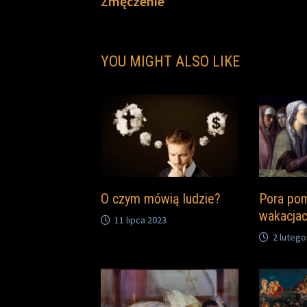
Zmęczenie
wpisu
YOU MIGHT ALSO LIKE
O czym mówią ludzie?
Pora pom
wakacja
11 lipca 2023
2 lutego