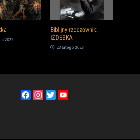
tka
Biblijny rzeczownik:
IZDEBKA
ia 2022
23 lutego 2023
Facebook
Instagram
Twitter
YouTube
Channel