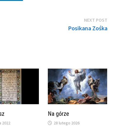
Next
NEXT POST
post:
Posikana Zośka
sz
Na górze
a 2022
28 lutego 2026