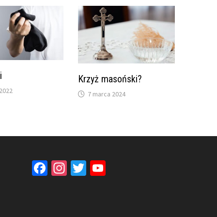
i
Krzyż masoński?
 2022
7 marca 2024
Facebook
Instagram
Twitter
YouTube
Channel