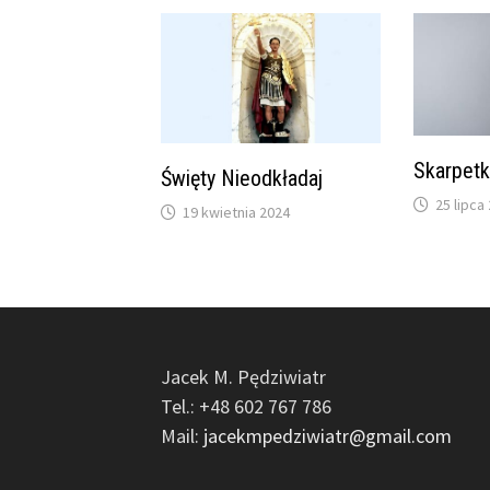
Skarpetk
Święty Nieodkładaj
25 lipca
19 kwietnia 2024
Jacek M. Pędziwiatr
Tel.: +48 602 767 786
Mail:
jacekmpedziwiatr@gmail.com