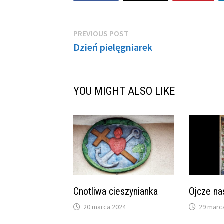
Nawigacja
Previous
PREVIOUS POST
post:
Dzień pielęgniarek
wpisu
YOU MIGHT ALSO LIKE
Cnotliwa cieszynianka
Ojcze na
20 marca 2024
29 marc