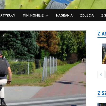
ARTYKUŁY
MINI HOMILIE
NAGRANIA
ZDJĘCIA
Z 
Z A
Z S