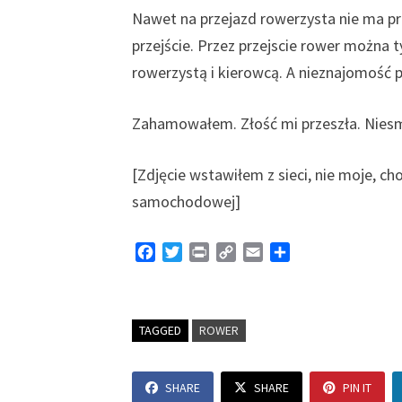
Nawet na przejazd rowerzysta nie ma pr
przejście. Przez przejscie rower można
rowerzystą i kierowcą. A nieznajomość 
Zahamowałem. Złość mi przeszła. Niesm
[Zdjęcie wstawiłem z sieci, nie moje, c
samochodowej]
F
T
P
C
E
S
a
w
r
o
m
h
c
i
i
p
a
a
e
t
n
y
i
r
TAGGED
b
t
ROWER
t
L
l
e
o
e
i
o
r
n
SHARE
SHARE
PIN IT
k
k