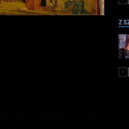
Z S
z naszych kolęd. Jest w kazaniach na Boże Narodzenie i w
ii.
cie nie występuję słowo „stajnia”, „szopa”, „szopka” ani
ęboko zakorzenionej tradycji, choć nie bezpodstawnej.
kasza: Maryja owija nowo narodzonego Jezusa w pieluszki i
emowlę leżące w żłobie – cokolwiek by to nie znaczyło. Bo w