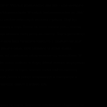
 „fatne”. Można je przetłumaczyć jako żłób – czyli wydrążone
a lub pojenia bydła. W tradycji śródziemnomorskiej ów „żłób”
ją z patyków połączonych plecionką z gałązek. Mógł być
owaną w stajni. Trochę jak nasze rodzime jasła – ażurowy
rego wkładano suchą paszę dla zwierząt. Stąd w pastorałkach
i w ogóle Boże Narodzenie kojarzymy z Jasełkami (od jaseł
ż plecione sakwy, które zakładano na grzbiet osiołka,
ksze, niż współczesne sakwy rowerowe czy motocyklowe. W
dne rzeczy osobiste, w drugiej układali prowiant, przykrywając
ister paliwa na zapas, w końcu osiołek robił za ówczesny
ożyła Jezusa w jasłach umocowanych w rzeczywiście w
atenczas zdjętym z grzbietu osła.
ojawia się stajnia. Skojarzenie z Herkulesem i Augiaszem nie