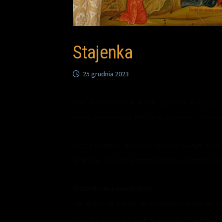
Stajenka
25 grudnia 2023
Choć mizerna i cicha pojawia się niemal w każdej 
naszej świadomości. Nie ma jej jedynie w… Ewangel
Można osobiście sprawdzić: w całym Nowym Testamen
„stajenka”. To jedynie wytwór naszej wyobraźni i gł
Wszystkiemu winien żłób.
On bowiem aż dwukrotnie występuje w opisie św. Łu
kładzie w żłobie, a następnie pasterze znajdują Ni