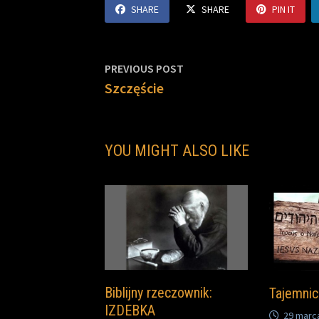
SHARE
SHARE
PIN IT
k
k
Nawigacja
Previous
PREVIOUS POST
post:
Szczęście
wpisu
YOU MIGHT ALSO LIKE
Biblijny rzeczownik:
Tajemnic
IZDEBKA
29 marc