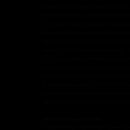
oryginale greckim Ewangelii pojawia się tutaj słowo
(wyżłobione) w kamieniu koryto służące do karmieni
raczej nie był kamienny. Najczęściej był konstrukc
rodzajem przenośnego kosza albo konstrukcją umoc
pojemnik z połączonych patyków czy listew, do któ
śpiewamy, iż Maryja Jezusa w jasełkach złożyła – 
czy – jak mówią górale – jaśli). Fatne oznaczało te
znajdujące się po bokach zwierzęcia – trochę wię
jednej części udający się w podróż zabierali niezbę
go porcją siana dla osiołka – to było trochę jak kan
pojazd. Nie mamy pewności zatem, czy Maryja poł
stajence czy też w podróżnym, podwójnym koszu, n
Jednak nie lekceważmy stajenki!
Zastanawiałem się, kiedy w Biblii po raz pierwszy p