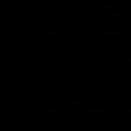
jest zbyt biblijne. Ale pierwszym, co przyszło mi 
par zwierząt koszernych i po jednej niekoszernych, 
niewyobrażalną wprost… stajnią, z wszystkimi tego
dniach przebywania w arce wszyscy mieli dość. Znaj
cały dzień. Chyba, że ktoś cierpi na gruźlicę – ni
stajennych wyziewów traktowano – nie bez słusznośc
dostatek. Wobec tego arka-stajnia jawi się jako zap
to jest piękne.
Zastany stan pobudza do zastanowienia i posta
Etymologicznie nasza „stajenka” jest słowem niezw
językach słowiańskich oznacza namiot, jakiś rodzaj
jakimś miejscu. Stajenka betlejemska jest miejsce
naszych kościołach przypomina: trzeba na chwilę
okaże się, iż ów nie jest imponującym trzeba doko