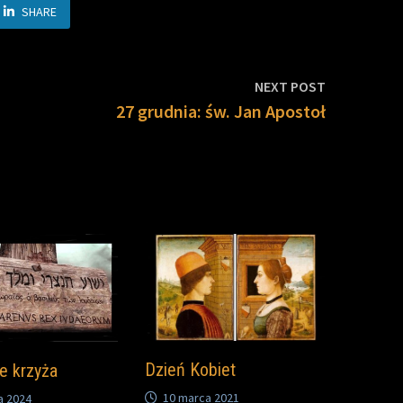
SHARE
Next
NEXT POST
post:
27 grudnia: św. Jan Apostoł
Dzień Kobiet
e krzyża
10 marca 2021
a 2024