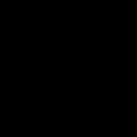
do głowy, była arka Noego. Skoro ów zabrał ze sobą po siedem
to jego arka musiała być nie tylko środkiem ocalenia, ale
 konsekwencjami. Wcale się nie dziwię, że po czterdziestu
dźcie sobie jakąś stajnię czy oborę i posiedźcie sobie w niej
egdyś leczono ją w końskich stajniach, bowiem wdychanie
i – jako inhalację pochodnymi azotu, których ci w łajnie
owiedź wybawienia, proroctwo betlejemskiej groty ze żłobem. I
nowień.
ykle ciekawym. Pochodzi od słowa „stan”, który w starych
 schronienia służący komuś, ktoś się zatrzymał – stanął w
 gdzie Bóg stanął na ziemi. Jej pamiątka wznoszona w
 STANąć, żeby się zaSTANowić nad swoim STANem, a jeśli
nać rozSTANia ze swoją marnością i podjąć konkretne