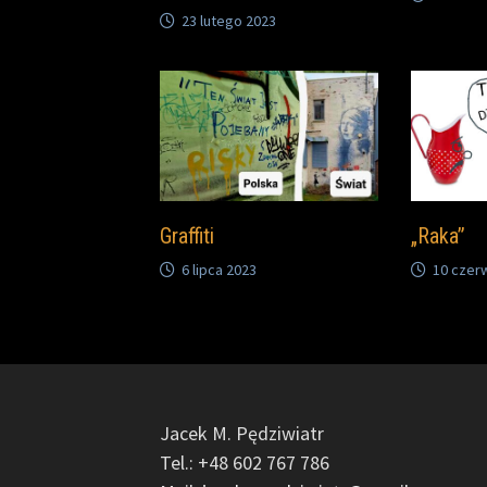
23 lutego 2023
Graffiti
„Raka”
6 lipca 2023
10 czer
Jacek M. Pędziwiatr
Tel.: +48 602 767 786