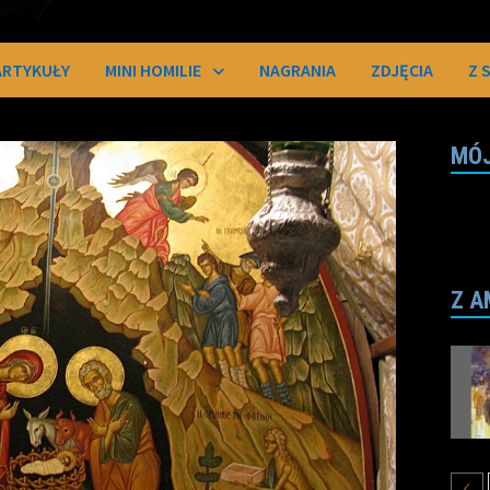
ARTYKUŁY
MINI HOMILIE
NAGRANIA
ZDJĘCIA
Z 
MÓJ
Z A