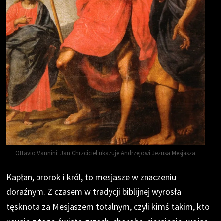
Ottavio Vannini: Jan Chrzciciel ukazuje Andrzejowi Jezusa Mesjasza.
Kapłan, prorok i król, to mesjasze w znaczeniu
doraźnym. Z czasem w tradycji biblijnej wyrosła
tęsknota za Mesjaszem totalnym, czyli kimś takim, kto