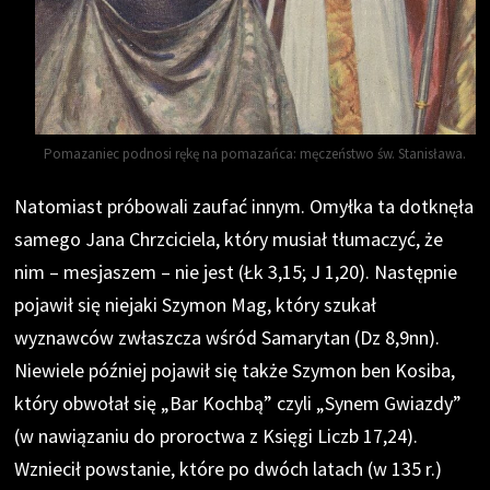
Pomazaniec podnosi rękę na pomazańca: męczeństwo św. Stanisława.
Natomiast próbowali zaufać innym. Omyłka ta dotknęła
samego Jana Chrzciciela, który musiał tłumaczyć, że
nim – mesjaszem – nie jest (Łk 3,15; J 1,20). Następnie
pojawił się niejaki Szymon Mag, który szukał
wyznawców zwłaszcza wśród Samarytan (Dz 8,9nn).
Niewiele później pojawił się także Szymon ben Kosiba,
który obwołał się „Bar Kochbą” czyli „Synem Gwiazdy”
(w nawiązaniu do proroctwa z Księgi Liczb 17,24).
Wzniecił powstanie, które po dwóch latach (w 135 r.)