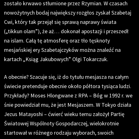
zostało krwawo stłumione przez Rzymian. W czasach
nowożytnych bodaj największy rozgłos zyskał Szabetaj
Cwi, który tak przejął się sprawą naprawy świata
(„tikkun olam”), że aż… dokonał apostazji i przeszedł
na islam. Całą tę atmosferę oraz tło tęsknoty
mesjańskiej ery Szabetajczyków można znaleźć na
kartach „Ksiąg Jakubowych” Olgi Tokarczuk.
A obecnie? Szacuje się, iż do tytułu mesjasza na całym
świecie pretenduje obecnie około półtora tysiąca ludzi.
Przykłady? Moses Hlongwane z RPA – Bóg w 1992 r. we
śnie powiedział mu, że jest Mesjaszem. W Tokyo działa
Jezus Matayoshi – ćwierć wieku temu założył Partię
Światowej Wspólnoty Gospodarczej, wielokrotnie
startował w różnego rodzaju wyborach, swoich