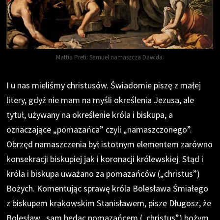
Mattia Preti: Samuel namaszcza Dawida.
I u nas mieliśmy christusów. Świadomie piszę z małej
litery, gdyż nie mam na myśli określenia Jezusa, ale
tytuł, używany na określenie króla i biskupa, a
oznaczające „pomazańca” czyli „namaszczonego”.
Obrzęd namaszczenia był istotnym elementem zarówno
konsekracji biskupiej jak i koronacji królewskiej. Stąd i
króla i biskupa uważano za pomazańców („christus”)
Bożych. Komentując sprawę króla Bolesława Śmiałego
z biskupem krakowskim Stanisławem, pisze Długosz, że
Bolesław „sam będąc pomazańcem („christus”) bożym