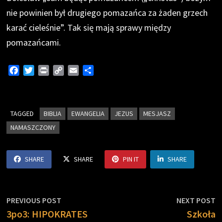
nie powinien był drugiego pomazańca za żaden grzech
karać cieleśnie”. Tak się mają sprawy między
pomazańcami.
F
T
P
C
E
S
a
w
r
o
m
h
c
i
i
p
a
a
e
t
n
y
i
r
TAGGED
b
t
BIBLIA
t
L
EWANGELIA
l
e
JEZUS
MESJASZ
o
e
i
NAMASZCZONY
o
r
n
k
k
SHARE
SHARE
PIN IT
SHARE
Nawigacja
Previous
N
PREVIOUS POST
NEXT POST
post:
p
3po3: HIPOKRATES
Szkoła
wpisu