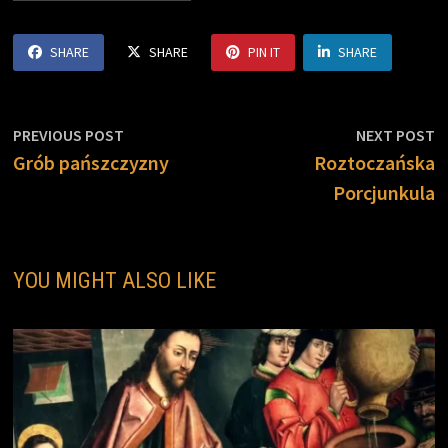
o
r
n
k
k
SHARE
SHARE
PIN IT
SHARE
Nawigacja
Previous
N
PREVIOUS POST
NEXT POST
post:
p
Grób pańszczyzny
Roztoczańska
wpisu
Porcjunkula
YOU MIGHT ALSO LIKE