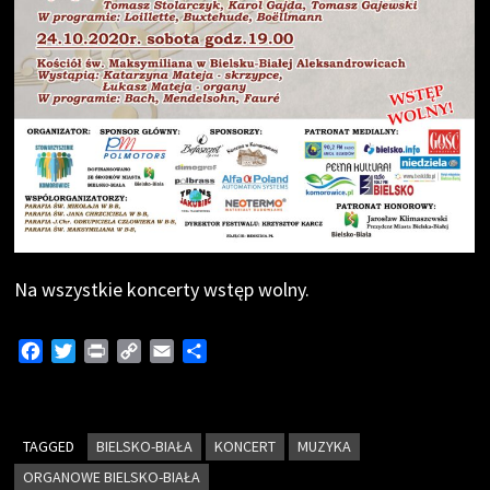
Na wszystkie koncerty wstęp wolny.
F
T
P
C
E
S
a
w
r
o
m
h
c
i
i
p
a
a
e
t
n
y
i
r
TAGGED
b
t
BIELSKO-BIAŁA
t
L
l
e
KONCERT
MUZYKA
o
e
i
ORGANOWE BIELSKO-BIAŁA