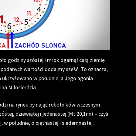
o godziny szóstej i mrok ogarnął całą ziemię
o podanych wartości dodajmy sześć. To oznacza,
a ukrzyżowano w południe, a Jego agonia
ina Miłosierdzia.
hodzi na rynek by nająć robotników wczesnym
óstej, dziewiątej i jedenastej (Mt 20,1nn) – czyli
, w południe, o piętnastej i siedemnastej.