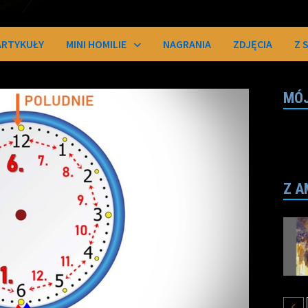
ARTYKUŁY
MINI HOMILIE
NAGRANIA
ZDJĘCIA
Z 
MÓJ
Z A