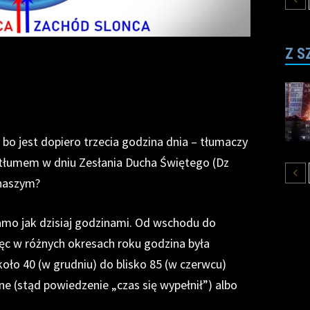
Z S
e, bo jest dopiero trzecia godzina dnia – tłumaczy
 tłumem w dniu Zesłania
Ducha Świętego (Dz
 naszym?
amo jak dzisiaj godzinami. Od wschodu do
ięc w różnych okresach roku godzina była
koło 40 (w grudniu) do blisko 85 (w czerwcu)
 (stąd powiedzenie „czas się wypełnił”) albo