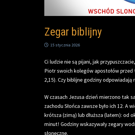
Zegar biblijny
15 stycznia 2026
Ci ludzie nie są pijani, jak przypuszczaci
Piotr swoich kolegów apostołów przed
2,15). Czy biblijne godziny odpowiadają
W czasach Jezusa dzień mierzono tak s
zachodu Słońca zawsze było ich 12. A w
krótsza (zimą) lub dłuższa (latem): od o
minut! Godziny wskazywały zegary wodne
słoneczne.