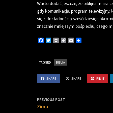
Warto dodać jeszcze, że biblijna miara cz
gdy komunikacja, program telewizyjny, l
się z dokładnością sześćdziesięciokrotnie
znacznie mniejszym pośpiechu, czego m
F
T
P
C
E
S
a
w
r
o
m
h
c
i
i
p
a
a
e
t
n
y
i
r
TAGGED
b
t
BIBLIA
t
L
l
e
o
e
i
o
r
n
SHARE
SHARE
PIN IT
k
k
Nawigacja
Previous
PREVIOUS POST
post:
Zima
wpisu