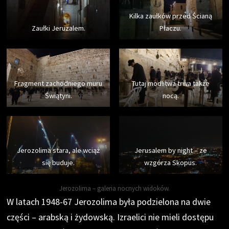
Kilka zaułków przed Ścianą
Zaułki Jeruzalem.
Płaczu.
Fragment zachodniego muru
Tutaj modlitwa trwa także
Świątyni.
nocą.
Jerozolima stara, ale wciąż
Jerusalem by night – ze
się buduje.
wzgórza Skopus.
Jerozolima – galeria nocnych widoków.
W latach 1948-67 Jerozolima była podzielona na dwie
części – arabską i żydowską. Izraelici nie mieli dostępu