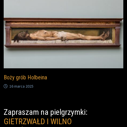
Boży grób Holbeina
16 marca 2025
Zapraszam na pielgrzymki:
GIETRZWAŁD I WILNO