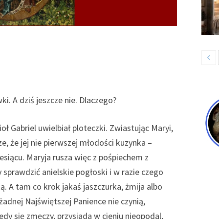
i. A dziś jeszcze nie. Dlaczego?
ł Gabriel uwielbiał ploteczki. Zwiastując Maryi,
ze, że jej nie pierwszej młodości kuzynka –
iesiącu. Maryja rusza więc z pośpiechem z
 sprawdzić anielskie pogłoski i w razie czego
ą. A tam co krok jakaś jaszczurka, żmija albo
żadnej Najświętszej Panience nie czynią,
kiedy się zmęczy, przysiada w cieniu nieopodal,