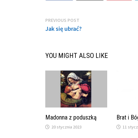
Nawigacja
Previous
PREVIOUS POST
post:
Jak się ubrać?
wpisu
YOU MIGHT ALSO LIKE
Madonna z poduszką
Brat i Bó
20 stycznia 2023
11 stycz