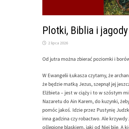
Plotki, Biblia i jagody
2 lipca 2026
Od jutra można zbierać poziomki i borówk
W Ewangelii Łukasza czytamy, że archanio
że będzie matką Jezus, szepnął jej jeszc
Elżbieta – jest w ciąży i to w szóstym m
Nazaretu do Ain Karem, do kuzynki, żeby
pomóc jakoś. Idzie przez Pustynię Judzk
inna gadzina czy robactwo. Ale krzywdy 
oślepione blaskiem, jaki od Niej bije. A 