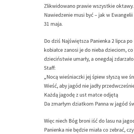
Zlikwidowano prawie wszystkie oktawy. 
Nawiedzenie musi być – jak w Ewangelii
31 maja.
Do dziś Najświętsza Panienka 2 lipca po l
kobiałce zanosi je do nieba dzieciom, c
dzieciństwie umarły, a onegdaj zdarzało
Staff:
„Nocą wieśniaczki jej śpiew słyszą we śn
Wieść, aby jagód nie jadły przedwcześnie
Każdą jagodę z ust matce odjętą
Da zmarłym dziatkom Panna w jagód ś
Więc niech Bóg broni iść do lasu na jago
Panienka nie będzie miała co zebrać, czy