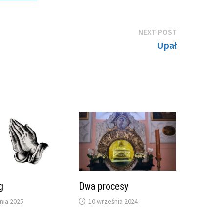
Next
NEXT POST
post:
Upał
g
Dwa procesy
nia 2025
10 września 2024