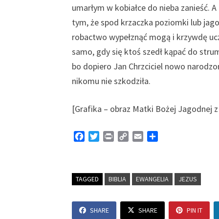
umarłym w kobiałce do nieba zanieść. A g
tym, że spod krzaczka poziomki lub jago
robactwo wypełznąć mogą i krzywdę uczy
samo, gdy się ktoś szedł kąpać do strum
bo dopiero Jan Chrzciciel nowo narodzo
nikomu nie szkodziła.
[Grafika – obraz Matki Bożej Jagodnej 
F
T
P
C
E
S
a
w
r
o
m
h
c
i
i
p
a
a
e
t
n
y
i
r
TAGGED
b
t
BIBLIA
t
L
EWANGELIA
l
e
JEZUS
o
e
i
o
r
n
SHARE
SHARE
PIN IT
k
k