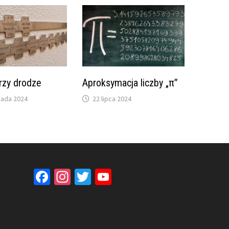
rzy drodze
Aproksymacja liczby „π”
pada 2024
22 lipca 2024
Facebook
Instagram
Twitter
YouTube
Channel