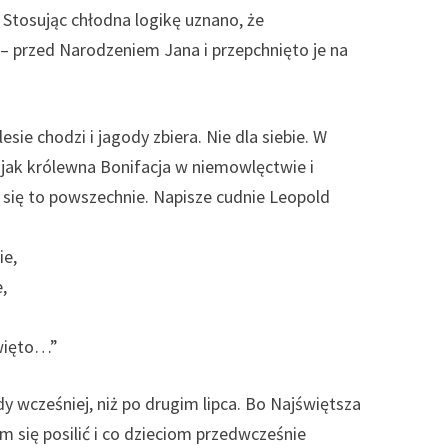
Stosując chłodna logikę uznano, że
 – przed Narodzeniem Jana i przepchnięto je na
esie chodzi i jagody zbiera. Nie dla siebie. W
o jak królewna Bonifacja w niemowlęctwie i
 się to powszechnie. Napisze cudnie Leopold
ie,
,
więto…”
dy wcześniej, niż po drugim lipca. Bo Najświętsza
m się posilić i co dzieciom przedwcześnie