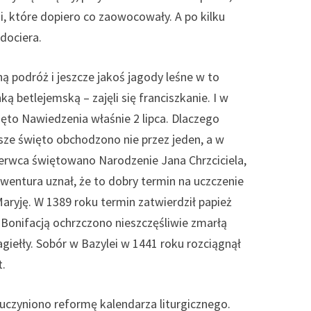
i, które dopiero co zaowocowały. A po kilku
dociera.
 podróż i jeszcze jakoś jagody leśne w to
 betlejemską – zajęli się franciszkanie. I w
ięto Nawiedzenia właśnie 2 lipca. Dlaczego
ze święto obchodzono nie przez jeden, a w
erwca świętowano Narodzenie Jana Chrzciciela,
awentura uznał, że to dobry termin na uczczenie
aryję. W 1389 roku termin zatwierdził papież
 Bonifacją ochrzczono nieszczęśliwie zmarłą
agiełły. Sobór w Bazylei w 1441 roku rozciągnął
t.
. uczyniono reformę kalendarza liturgicznego.