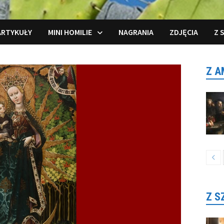
ARTYKUŁY
MINI HOMILIE
NAGRANIA
ZDJĘCIA
Z 
Z A
Z S