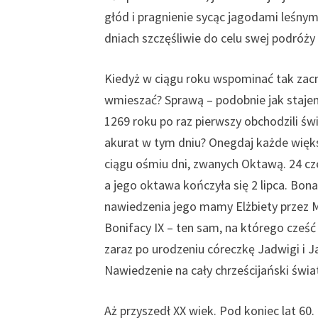
głód i pragnienie sycąc jagodami leśnym
dniach szczęśliwie do celu swej podróży 
Kiedyż w ciągu roku wspominać tak zacną
wmieszać? Sprawą – podobnie jak stajenką
1269 roku po raz pierwszy obchodzili św
akurat w tym dniu? Onegdaj każde więks
ciągu ośmiu dni, zwanych Oktawą. 24 cz
a jego oktawa kończyła się 2 lipca. Bon
nawiedzenia jego mamy Elżbiety przez M
Bonifacy IX – ten sam, na którego cześć
zaraz po urodzeniu córeczkę Jadwigi i J
Nawiedzenie na cały chrześcijański świa
Aż przyszedł XX wiek. Pod koniec lat 60