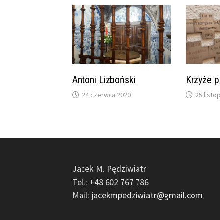
Antoni Lizboński
Krzyże p
24 czerwca 2020
25 listo
Jacek M. Pędziwiatr
Tel.: +48 602 767 786
Mail:
jacekmpedziwiatr@gmail.com