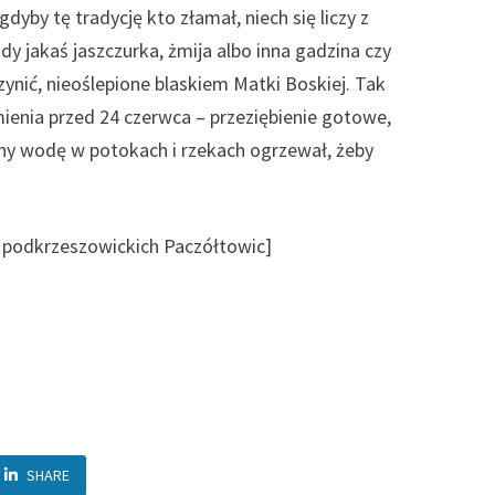
dyby tę tradycję kto złamał, niech się liczy z
dy jakaś jaszczurka, żmija albo inna gadzina czy
nić, nieoślepione blaskiem Matki Boskiej. Tak
ienia przed 24 czerwca – przeziębienie gotowe,
ny wodę w potokach i rzekach ogrzewał, żeby
z podkrzeszowickich Paczółtowic]
SHARE