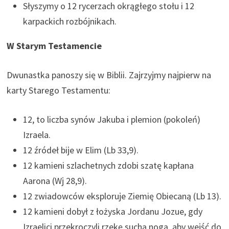
Słyszymy o 12 rycerzach okrągłego stołu i 12
karpackich rozbójnikach.
W Starym Testamencie
Dwunastka panoszy się w Biblii. Zajrzyjmy najpierw na
karty Starego Testamentu:
12, to liczba synów Jakuba i plemion (pokoleń)
Izraela.
12 źródeł bije w Elim (Lb 33,9).
12 kamieni szlachetnych zdobi szatę kapłana
Aarona (Wj 28,9).
12 zwiadowców eksploruje Ziemię Obiecaną (Lb 13).
12 kamieni dobył z łożyska Jordanu Jozue, gdy
Izraelici przekroczyli rzekę suchą nogą, aby wejść do