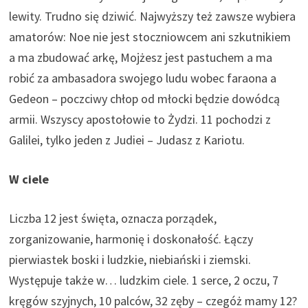
lewity. Trudno się dziwić. Najwyższy też zawsze wybiera
amatorów: Noe nie jest stoczniowcem ani szkutnikiem
a ma zbudować arkę, Mojżesz jest pastuchem a ma
robić za ambasadora swojego ludu wobec faraona a
Gedeon – poczciwy chłop od młocki będzie dowódcą
armii. Wszyscy apostołowie to Żydzi. 11 pochodzi z
Galilei, tylko jeden z Judiei – Judasz z Kariotu.
W ciele
Liczba 12 jest święta, oznacza porządek,
zorganizowanie, harmonię i doskonałość. Łączy
pierwiastek boski i ludzkie, niebiański i ziemski.
Występuje także w… ludzkim ciele. 1 serce, 2 oczu, 7
kręgów szyjnych, 10 palców, 32 zęby – czegóż mamy 12?