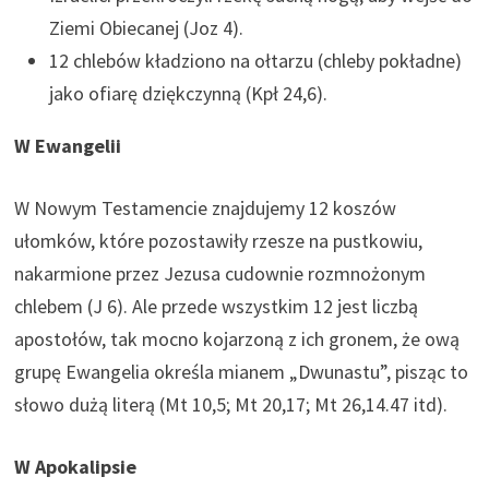
Ziemi Obiecanej (Joz 4).
12 chlebów kładziono na ołtarzu (chleby pokładne)
jako ofiarę dziękczynną (Kpł 24,6).
W Ewangelii
W Nowym Testamencie znajdujemy 12 koszów
ułomków, które pozostawiły rzesze na pustkowiu,
nakarmione przez Jezusa cudownie rozmnożonym
chlebem (J 6). Ale przede wszystkim 12 jest liczbą
apostołów, tak mocno kojarzoną z ich gronem, że ową
grupę Ewangelia określa mianem „Dwunastu”, pisząc to
słowo dużą literą (Mt 10,5; Mt 20,17; Mt 26,14.47 itd).
W Apokalipsie