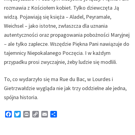
rozmawia z Kościołem kobiet. Tylko dziewczęta Ją
widzą. Pojawiają się księża – Aladel, Peyramale,
Weichsel – jako istotne, zwłaszcza dla uznania
autentyczności oraz propagowania pobożności Maryjnej
– ale tylko zaplecze. Wszędzie Piękna Pani nawiązuje do
tajemnicy Niepokalanego Poczęcia. I w każdym
przypadku prosi zwyczajnie, żeby ludzie się modlili.
To, co wydarzyło się ma Rue du Bac, w Lourdes i
Gietrzwałdzie wygląda nie jak trzy oddzielne ale jedna,
spójna historia.
F
T
P
C
E
S
a
w
r
o
m
h
c
i
i
p
a
a
e
t
n
y
i
r