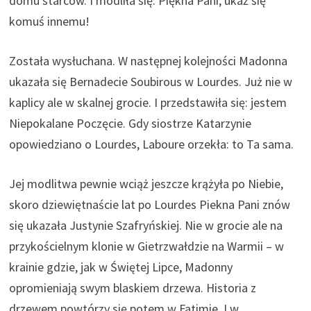
domu starców. I modliła się: Piękna Pani, ukaż się
komuś innemu!
Została wysłuchana. W następnej kolejności Madonna
ukazała się Bernadecie Soubirous w Lourdes. Już nie w
kaplicy ale w skalnej grocie. I przedstawiła się: jestem
Niepokalane Poczęcie. Gdy siostrze Katarzynie
opowiedziano o Lourdes, Laboure orzekła: to Ta sama.
Jej modlitwa pewnie wciąż jeszcze krążyła po Niebie,
skoro dziewiętnaście lat po Lourdes Piekna Pani znów
się ukazała Justynie Szafryńskiej. Nie w grocie ale na
przykościelnym klonie w Gietrzwałdzie na Warmii – w
krainie gdzie, jak w Świętej Lipce, Madonny
opromieniają swym blaskiem drzewa. Historia z
drzewem powtórzy się potem w Fatimie. I w