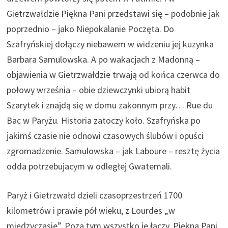
Gietrzwałdzie Piękna Pani przedstawi się – podobnie jak
poprzednio – jako Niepokalanie Poczęta. Do
Szafryńskiej dołączy niebawem w widzeniu jej kuzynka
Barbara Samulowska. A po wakacjach z Madonną –
objawienia w Gietrzwałdzie trwają od końca czerwca do
połowy września – obie dziewczynki ubiorą habit
Szarytek i znajdą się w domu zakonnym przy… Rue du
Bac w Paryżu. Historia zatoczy koło. Szafryńska po
jakimś czasie nie odnowi czasowych ślubów i opuści
zgromadzenie. Samulowska – jak Laboure – resztę życia
odda potrzebujacym w odległej Gwatemali.
Paryż i Gietrzwałd dzieli czasoprzestrzeń 1700
kilometrów i prawie pół wieku, z Lourdes „w
międzyczasie”. Poza tym wszystko je łączy. Piękna Pani