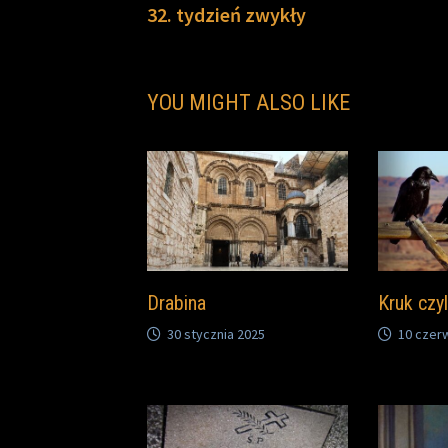
post:
32. tydzień zwykły
wpisu
YOU MIGHT ALSO LIKE
Drabina
Kruk czyl
30 stycznia 2025
10 czer