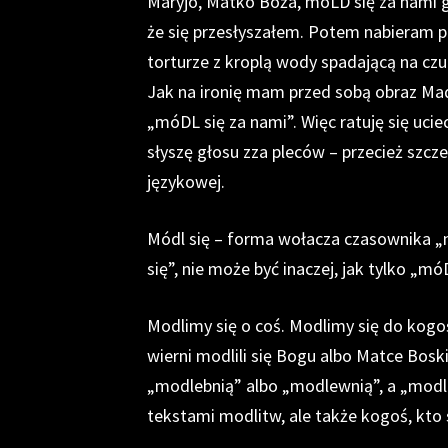
Maryjo, Matko Boża, móLD się za nami gr
że się przesłyszałem. Potem nabieram p
torturze z kroplą wody spadającą na cz
Jak na ironię mam przed sobą obraz Ma
„móDL się za nami”. Więc ratuję się ucie
słyszę głosu zza pleców – przecież szcz
językowej.
Módl się – forma wołacza czasownika „
się”, nie może być inaczej, jak tylko „móD
Modlimy się o coś. Modlimy się do kogoś
wierni modlili się Bogu albo Matce Bos
„modlebnią” albo „modlewnią”, a „modli
tekstami modlitw, ale także kogoś, kto