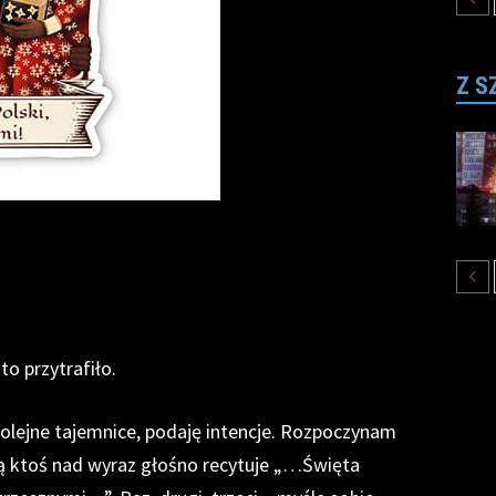
Z S
to przytrafiło.
ejne tajemnice, podaję intencje. Rozpoczynam
ną ktoś nad wyraz głośno recytuje „…Święta