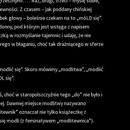
zesznymi…”. Raz, drugi, trzeci – myślę sobie,
ewności. Z czasem – jak poddany chińskiej
ubek głowy – boleśnie czekam na to „móLD się”.
donny, pod którym jest wstęga z napisem
czką w rozmyślanie tajemnic i udaję, że nie
erego w błaganiu, choć tak drażniącego w sferze
modlić się”. Skoro mówimy „modlitwa”, „modlić
L się”.
, choć w staropolszczyźnie tego „do” nie było i
kiej. Dawniej miejsce modlitwy nazywano
tewnik” oznaczał nie tylko książeczkę z
 się modli (z feminatywem „modlitewnica”).