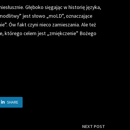
iesłusznie. Głęboko sięgając w historię języka,
modlitwy” jest słowo „moLD”, oznaczające
ie”. Ów fakt czyni nieco zamieszania. Ale też
nie, którego celem jest „zmiękczenie” Bożego
SHARE
Next
NEXT POST