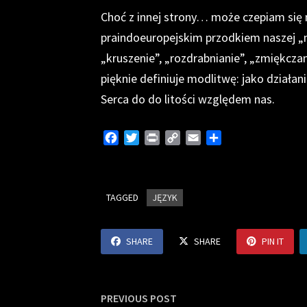
Choć z innej strony… może czepiam się n
praindoeuropejskim przodkiem naszej „
„kruszenie”, „rozdrabnianie”, „zmiękczan
pięknie definiuje modlitwę: jako działa
Serca do do litości względem nas.
F
T
P
C
E
S
a
w
r
o
m
h
c
i
i
p
a
a
e
t
n
y
i
r
TAGGED
b
t
JĘZYK
t
L
l
e
o
e
i
o
r
n
SHARE
SHARE
PIN IT
k
k
Nawigacja
Previous
PREVIOUS POST