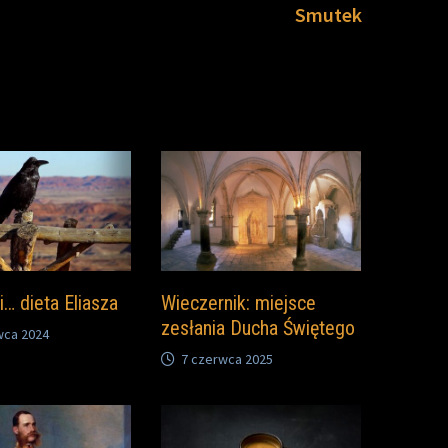
post:
Smutek
i… dieta Eliasza
Wieczernik: miejsce
zesłania Ducha Świętego
wca 2024
7 czerwca 2025