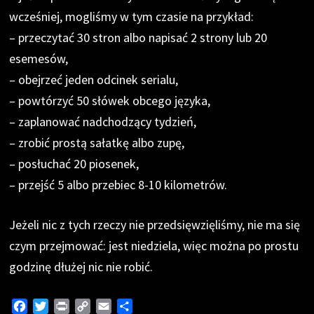
wcześniej, mogliśmy w tym czasie na przykład:
– przeczytać 30 stron albo napisać 2 strony lub 20
esemesów,
– obejrzeć jeden odcinek serialu,
– powtórzyć 50 słówek obcego języka,
– zaplanować nadchodzący tydzień,
– zrobić prostą sałatkę albo zupę,
– posłuchać 20 piosenek,
– przejść 5 albo przebiec 8-10 kilometrów.
Jeżeli nic z tych rzeczy nie przedsięwzięliśmy, nie ma się
czym przejmować: jest niedziela, więc można po prostu
godzinę dłużej nic nie robić.
F
T
P
C
E
S