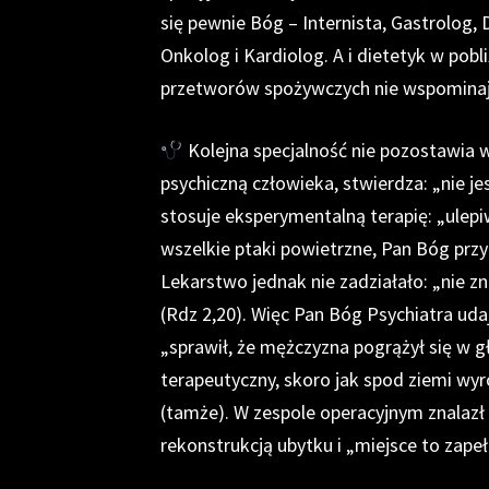
się pewnie Bóg – Internista, Gastrolog,
Onkolog i Kardiolog. A i dietetyk w pobli
przetworów spożywczych nie wspominaj
Kolejna specjalność nie pozostawia w
psychiczną człowieka, stwierdza: „nie je
stosuje eksperymentalną terapię: „ulepi
wszelkie ptaki powietrzne, Pan Bóg przy
Lekarstwo jednak nie zadziałało: „nie 
(Rdz 2,20). Więc Pan Bóg Psychiatra uda
„sprawił, że mężczyzna pogrążył się w gł
terapeutyczny, skoro jak spod ziemi wyró
(tamże). W zespole operacyjnym znalazł s
rekonstrukcją ubytku i „miejsce to zapeł