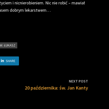
yciem i nicnierobieniem. Nic nie robić – mawiał
t czasem dobrym lekarstwem…
W. ŁUKASZ
SHARE
Next
NEXT POST
post:
20 października: św. Jan Kanty