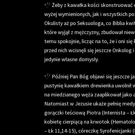
Żeby z kawałka kości skonstruować c
wyżej wymienionych, jak i wszystkich po
Okulisty aż po Seksuologa, co Biblia kwi
które wyjął z mężczyzny, zbudował niewi
temu spokojnie, licząc na to, że i oni si
przed nich wcisnęli się jeszcze Onkolog i R
jedynie własne domysły.
Później Pan Bóg objawi się jeszcze ja
pustynię kawałkiem drewienka uwolnił wo
na miedzianego węża zaaplikował jako a
Natomiast w Jezusie ukaże pełnię medyc
gorączki teściową Piotra (Internista – Łk
kobietę cierpiącą na krwotok (Hematolo
– Łk 11,14-15), córeczkę Syrofenicjanki