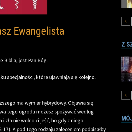
asz Ewangelista
Z S
Biblia, jest Pan Bóg.
lku specjalności, które ujawniają się kolejno.
yższego ma wymiar hybrydowy. Objawia się
zewa tego ogrodu możesz spożywać według
MÓJ
i zła nie wolno ci jeść, bo gdy z niego
6-17). A pod tego rodzaju zaleceniem podpisałby