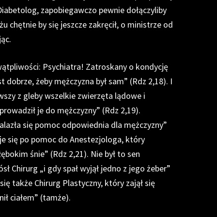
 Diabetolog, zapobiegawczo pewnie dołączyliby
żu chętnie by się jeszcze zakręcił, o ministrze od
ąc.
ątpliwości: Psychiatra! Zatroskany o kondycję
st dobrze, żeby mężczyzna był sam” (Rdz 2,18). I
wszy z gleby wszelkie zwierzęta lądowe i
prowadził je do mężczyzny” (Rdz 2,19).
znalazła się pomoc odpowiednia dla mężczyzny”
je się po pomoc do Anestezjologa, który
ębokim śnie” (Rdz 2,21). Nie był to sen
sł Chirurg „i gdy spał wyjął jedno z jego żeber”
ię także Chirurg Plastyczny, który zajął się
nił ciałem” (tamże).