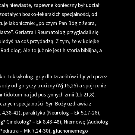
ałą niewiastę, zapewne konieczny był udział
zostałych bosko-lekarskich specjalności, od
tuje lakonicznie: „po czym Pan Bóg z żebra,
astę”. Geriatra i Reumatolog przyglądali się
ę kiedyś na coś przydadzą. Z tym, że w kolejkę
adiolog. Ale to już nie jest historia biblijna, a
ko Toksykolog, gdy dla Izraelitów idących przez
dy od goryczy trucizny (Wj 15,25) a spojrzenie
ntidotum na jad pustynnych żmii (Lb 21,8).
znych specjalności. Syn Boży uzdrawia z
 4,38-41), paralityka (Neurolog – Łk 5,17-26),
g? Ginekolog? – Łk 8,43-48), Niemowę (Audiolog
 (Pediatra – Mk 7,24-30), głuchoniemego