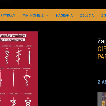
ARTYKUŁY
MINI HOMILIE
NAGRANIA
ZDJĘCIA
Z 
Zap
GI
PA
Z A