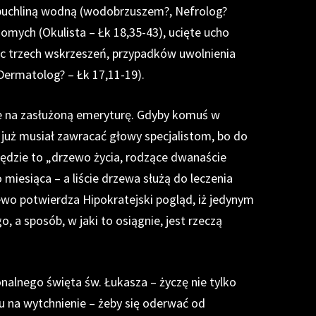
 puchliną wodną (wodobrzuszem?, Nefrolog?
domych (Okulista – Łk 18,35-43), ucięte ucho
jąc trzech wskrzeszeń, przypadków uwolnienia
Dermatolog? – Łk 17,11-19).
e na zasłużoną emeryturę. Gdyby komuś w
e już musiał zawracać głowy specjalistom, bo do
ędzie to „drzewo życia, rodzące dwanaście
esiąca – a liście drzewa służą do leczenia
ewo potwierdza Hipokratejski pogląd, iż jedynym
, a sposób, w jaki to osiągnie, jest rzeczą
alnego święta św. Łukasza – życzę nie tylko
u na wytchnienie – żeby się oderwać od