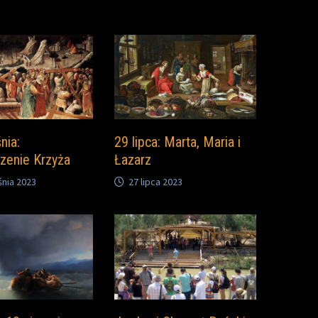
nia:
29 lipca: Marta, Maria i
zenie Krzyża
Łazarz
śnia 2023
27 lipca 2023