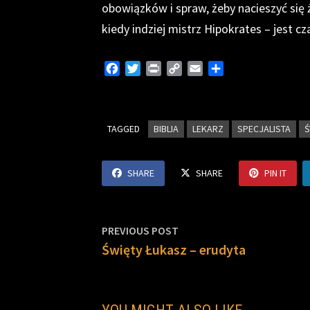
obowiązków i spraw, żeby nacieszyć się ż
kiedy indziej mistrz Hipokrates – jes
F
T
P
C
E
S
a
w
r
o
m
h
c
i
i
p
a
a
e
t
n
y
i
r
TAGGED
b
t
BIBLIA
t
L
LEKARZ
l
e
SPECJALISTA
Ś
o
e
i
o
r
n
SHARE
SHARE
PIN IT
k
k
Nawigacja
Previous
PREVIOUS POST
post:
Święty Łukasz – erudyta
wpisu