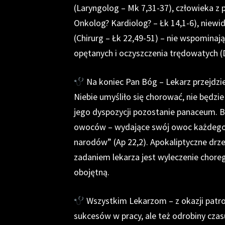
(Laryngolog – Mk 7,31-37), człowieka z
Onkolog? Kardiolog? – Łk 14,1-6), niewi
(Chirurg – Łk 22,49-51) – nie wspomina
opętanych i oczyszczenia trędowatych (
Na koniec Pan Bóg – Lekarz przejdzi
Niebie umyśliło się chorować, nie będzi
jego dyspozycji pozostanie panaceum. B
owoców – wydające swój owoc każdego mi
narodów” (Ap 22,2). Apokaliptyczne drz
zadaniem lekarza jest wyleczenie chorego
obojętną.
Wszystkim Lekarzom – z okazji patron
sukcesów w pracy, ale też odrobiny czas