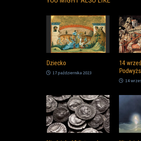
YOU MIGHT ALSO LIKE
Dziecko
14 wrześ
Podwyżs
17 października 2023
14 wrze