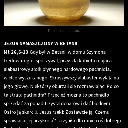
Flakonik z alabastru.
JEZUS NAMASZCZONY W BETANII
Mt 26,6-13
Gdy był w Betanii w domu Szymona
trędowatego i spoczywał, przyszła kobieta mająca
alabastrowy słoik płynnego nardowego pachnidła,
wielce wyszukanego. Skruszywszy alabaster wylała na
jego głowę. Niektórzy oburzali się rozmawiając: Po co
ta strata pachnidła? Przecież można to pachnidło
sprzedać za ponad trzysta denarów i dać biednym.
Ostro ją skarcili. Jezus rzekł: Zostawcie ją. Czemu
sprawiacie jej przykrość? Uczyniła dla mnie coś dobrego.