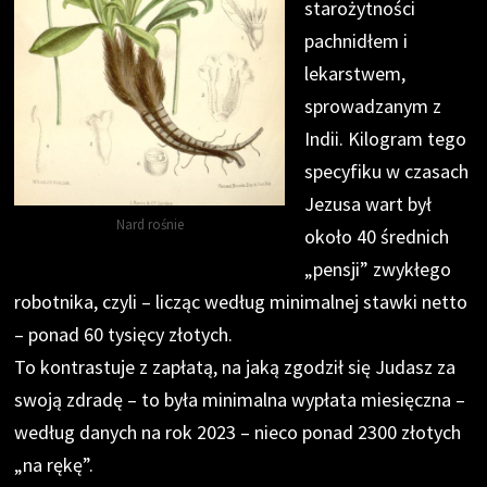
starożytności
pachnidłem i
lekarstwem,
sprowadzanym z
Indii. Kilogram tego
specyfiku w czasach
Jezusa wart był
Nard rośnie
około 40 średnich
„pensji” zwykłego
robotnika, czyli – licząc według minimalnej stawki netto
– ponad 60 tysięcy złotych.
To kontrastuje z zapłatą, na jaką zgodził się Judasz za
swoją zdradę – to była minimalna wypłata miesięczna –
według danych na rok 2023 – nieco ponad 2300 złotych
„na rękę”.