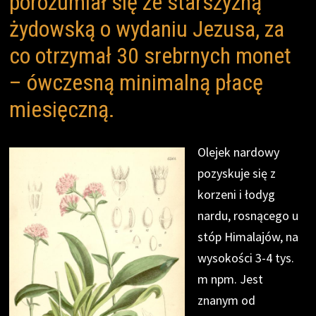
porozumiał się ze starszyzną
żydowską o wydaniu Jezusa, za
co otrzymał 30 srebrnych monet
– ówczesną minimalną płacę
miesięczną.
Olejek nardowy
pozyskuje się z
korzeni i łodyg
nardu, rosnącego u
stóp Himalajów, na
wysokości 3-4 tys.
m npm. Jest
znanym od