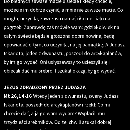
Bo biednych zawsze macie u siebie i kiedy chcecie,
możecie im dobrze czynić, a mnie nie zawsze macie. Co
mogła, uczyniła, zawczasu namaściła me ciało na
pogrzeb. Zaprawdę zaś mówię wam: gdziekolwiek na
całym świecie będzie głoszona dobra nowina, będą
opowiadać o tym, co uczyniła, na jej pamiątkę. A Judasz
Iskariota, jeden z dwunastu, poszedł do arcykapłanów,
by im go wydać. Oni usłyszawszy to ucieszyli się i
obiecali dać mu srebro. I szukał okazji, by go wydać.
JEZUS ZDRADZONY PRZEZ JUDASZA
Mt 26,14-16
Wtedy jeden z dwunastu, zwany Judasz
Iskariota, poszedł do arcykapłanów i rzekł: Co mi
chcecie dać, a ja go wam wydam? Wypłacili mu
trzydzieści srebrników. Od tej chwili szukał dobrej