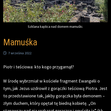
Szklana kaplica nad domem mamuśki.
Mamuśka
7 września 2022
Piotr i teściowa: kto kogo przygarnął?
W środę wybrzmiał w kościele fragment Ewangelii o
tym, jak Jezus uzdrowił z gorączki teściową Piotra. Jest
to przedstawione tak, jakby gorączka była demonem –
złym duchem, który opętał tę biedną kobietę. „On
stanąwszy nad nią rozkazał gorączce i opuściła ją” (Łk