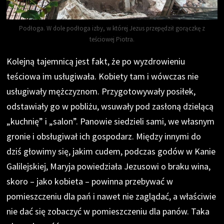
Podłoga. W dole podłoga izby, w której Jezus przepędził gorączkę z
teściowej Piotra.
Kolejną tajemnicą jest fakt, że po wyzdrowieniu
teściowa im usługiwała. Kobiety tam i wówczas nie
usługiwały mężczyznom. Przygotowywały posiłek,
odstawiały go w pobliżu, wsuwały pod zasłoną dzielącą
„kuchnię” i „salon”. Panowie siedzieli sami, we własnym
gronie i obsługiwał ich gospodarz. Między innymi do
dziś głowimy się, jakim cudem, podczas godów w Kanie
Galilejskiej, Maryja powiedziała Jezusowi o braku wina,
skoro – jako kobieta – powinna przebywać w
pomieszczeniu dla pań i nawet nie zaglądać, a właściwie
nie dać się zobaczyć w pomieszczeniu dla panów. Taka