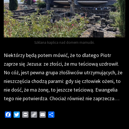
Szklana kaplica nad domem mamuśki.
Niektórzy będą potem mówić, że to dlatego Piotr
zaprze się Jezusa: ze złości, że mu teściową uzdrowił.
No cóż, jest pewna grupa złośliwców utrzymujących, że
nieszczęścia chodzą parami: gdy się człowiek ożeni, to
nie dość, że ma żonę, to jeszcze teściową. Ewangelia
tego nie potwierdza. Chociaż również nie zaprzecza…
F
T
P
C
E
S
a
w
r
o
m
h
c
i
i
p
a
a