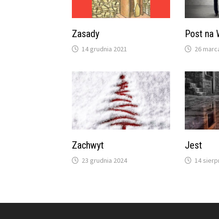
Zasady
Post na 
14 grudnia 2021
26 marc
Zachwyt
Jest
23 grudnia 2024
14 sierp