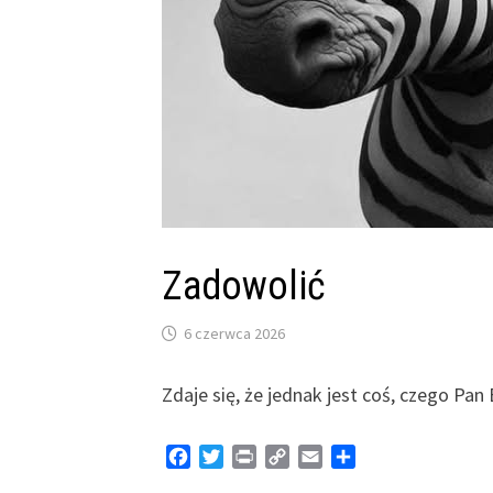
Zadowolić
6 czerwca 2026
Zdaje się, że jednak jest coś, czego Pan
F
T
P
C
E
S
a
w
r
o
m
h