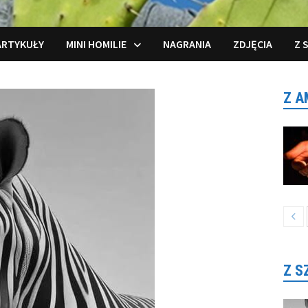
ARTYKUŁY
MINI HOMILIE
NAGRANIA
ZDJĘCIA
Z 
Z A
Z S