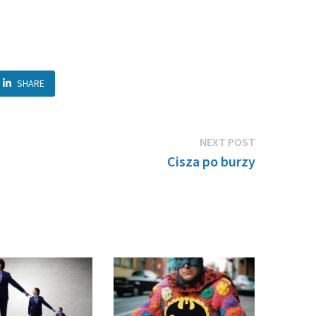
SHARE
Next
NEXT POST
post:
Cisza po burzy