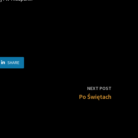
SHARE
Next
NEXT POST
post:
Po Świętach