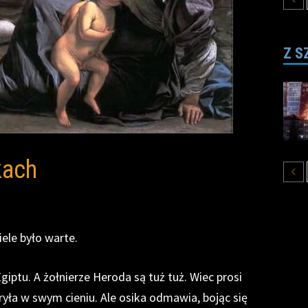
Z S
kach
iele było warte.
giptu. A żołnierze Heroda są tuż tuż. Wiec prosi
kryła w swym
cieniu. Ale osika odmawia, bojąc się