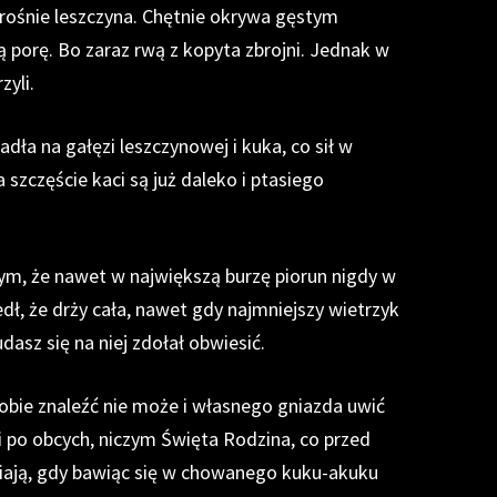
rośnie leszczyna. Chętnie okrywa gęstym
porę. Bo zaraz rwą z kopyta zbrojni. Jednak w
zyli.
dła na gałęzi leszczynowej i kuka, co sił w
Na szczęście kaci są już daleko i ptasiego
ym, że nawet w największą burzę piorun nigdy w
zedł, że drży cała, nawet gdy najmniejszy wietrzyk
udasz się na niej zdołał obwiesić.
obie znaleźć nie może i własnego gniazda uwić
si po obcych, niczym Święta Rodzina, co przed
źniają, gdy bawiąc się w chowanego kuku-akuku