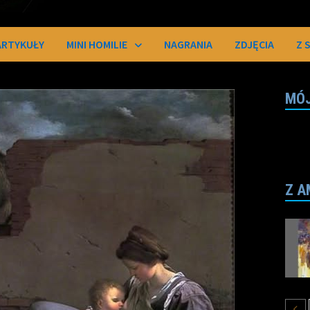
ARTYKUŁY
MINI HOMILIE
NAGRANIA
ZDJĘCIA
Z 
MÓJ
Z A