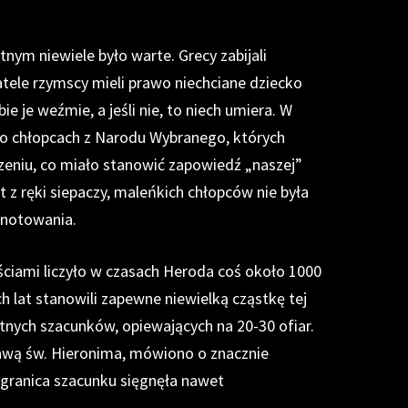
tnym niewiele było warte. Grecy zabijali
tele rzymscy mieli prawo niechciane dziecko
 je weźmie, a jeśli nie, to niech umiera. W
my o chłopcach z Narodu Wybranego, których
zeniu, co miało stanowić zapowiedź „naszej”
t z ręki siepaczy, maleńkich chłopców nie była
notowania.
łościami liczyło w czasach Heroda coś około 1000
lat stanowili zapewne niewielką cząstkę tej
wotnych szacunków, opiewających na 20-30 ofiar.
rawą św. Hieronima, mówiono o znacznie
 granica szacunku sięgnęła nawet