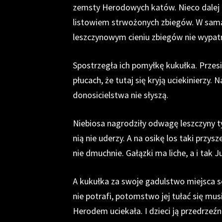
zemsty Herodowych katów. Nieco dalej 
listowiem strwożonych zbiegów. W samą 
leszczynowym cieniu zbiegów nie wypatr
Spostrzegła ich pomyłkę kukułka. Przesia
płucach, że tutaj się kryją uciekinierzy. 
donosicielstwa nie słyszą.
Niebiosa nagrodziły odwagę leszczyny t
nią nie uderzy. A na osikę los taki przys
nie dmuchnie. Gałązki ma liche, a i tak J
A kukułka za swoje gadulstwo miejsca s
nie potrafi, potomstwo jej tułać się mu
Herodem uciekała. I dzieci ją przedrze