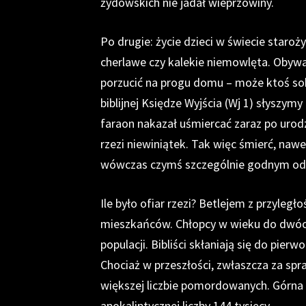
żydowskich nie jadał wieprzowiny.
Po drugie: życie dzieci w świecie staroży
cherlawe czy kalekie niemowlęta. Obywa
porzucić na progu domu – może ktoś sobie
biblijnej Księdze Wyjścia (Wj 1) słyszy
faraon nakazał uśmiercać zaraz po urod
rzezi niewiniątek. Tak więc śmierć, nawe
wówczas czymś szczególnie godnym od
Ile było ofiar rzezi? Betlejem z przyleg
mieszkańców. Chłopcy w wieku do dwóch 
populacji. Bibliści skłaniają się do pier
Chociaż w przeszłości, zwłaszcza za sp
większej liczbie pomordowanych. Górna
apokaliptycznej liczby 144 tysięcy.