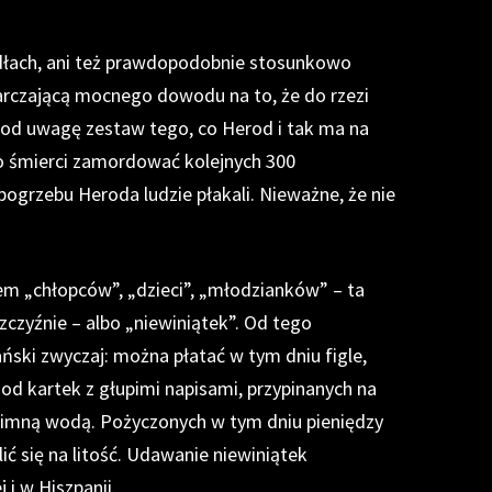
dłach, ani też prawdopodobnie stosunkowo
tarczającą mocnego dowodu na to, że do rzezi
pod uwagę zestaw tego, co Herod i tak ma na
go śmierci zamordować kolejnych 300
pogrzebu Heroda ludzie płakali. Nieważne, że nie
m „chłopców”, „dzieci”, „młodzianków” – ta
zczyźnie – albo „niewiniątek”. Od tego
ński zwyczaj: można płatać w tym dniu figle,
 od kartek z głupimi napisami, przypinanych na
zimną wodą. Pożyczonych w tym dniu pieniędzy
ilić się na litość. Udawanie niewiniątek
 i w Hiszpanii.