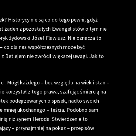
ek? Historycy nie są co do tego pewni, gdyż
t żaden z pozostałych Ewangelistów o tym nie
oryk żydowski Józef Flawiusz. Nie oznacza to
ej – co dla nas współczesnych może być
z Betlejem nie zwrócił większej uwagi. Jak to
rci. Mógł każdego – bez względu na wiek i stan –
ie korzystał z tego prawa, szafując śmiercią na
setek podejrzewanych o spisek, nadto swoich
ie mniej ukochanego – teścia. Podobno sam
winią niż synem Heroda. Stwierdzenie to
ający – przynajmniej na pokaz – przepisów