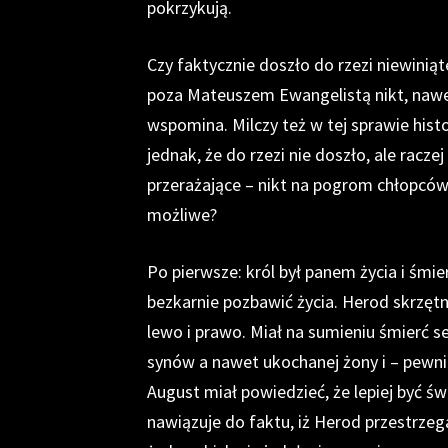
pokrzykują.
Czy faktycznie doszło do rzezi niewiniąt
poza Mateuszem Ewangelistą nikt, nawe
wspomina. Milczy też w tej sprawie hist
jednak, że do rzezi nie doszło, ale racz
przerażające – nikt na pogrom chłopców 
możliwe?
Po pierwsze: król był panem życia i śmie
bezkarnie pozbawić życia. Herod skrzętn
lewo i prawo. Miał na sumieniu śmierć 
synów a nawet ukochanej żony i – pewn
August miał powiedzieć, że lepiej być ś
nawiązuje do faktu, iż Herod przestrzeg