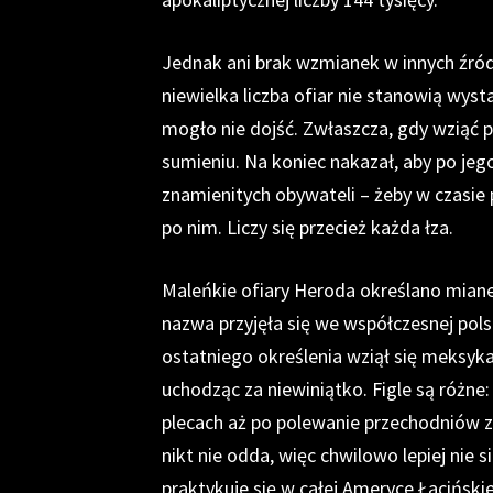
Jednak ani brak wzmianek w innych źró
niewielka liczba ofiar nie stanowią wys
mogło nie dojść. Zwłaszcza, gdy wziąć 
sumieniu. Na koniec nakazał, aby po je
znamienitych obywateli – żeby w czasie 
po nim. Liczy się przecież każda łza.
Maleńkie ofiary Heroda określano miane
nazwa przyjęła się we współczesnej pols
ostatniego określenia wziął się meksyka
uchodząc za niewiniątko. Figle są różne:
plecach aż po polewanie przechodniów 
nikt nie odda, więc chwilowo lepiej nie s
praktykuje się w całej Ameryce Łacińskiej