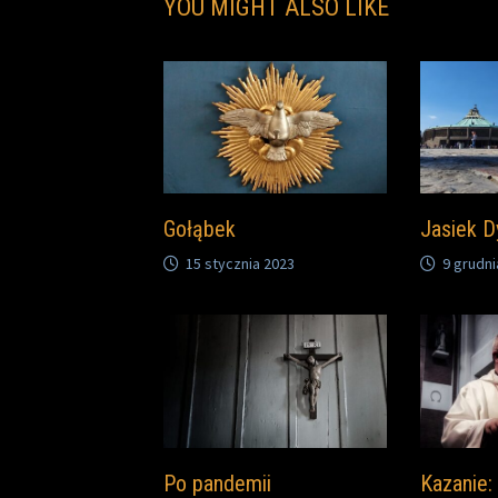
YOU MIGHT ALSO LIKE
Gołąbek
Jasiek D
15 stycznia 2023
9 grudni
Po pandemii
Kazanie: 