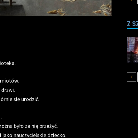
Z S
lioteka.
edmiotów.
 drzwi.
órnie się urodzić.
.
ożna było za nią przeżyć.
 jako nauczycielskie dziecko.