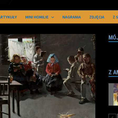
ARTYKUŁY
MINI HOMILIE
NAGRANIA
ZDJĘCIA
Z 
MÓJ
Z A