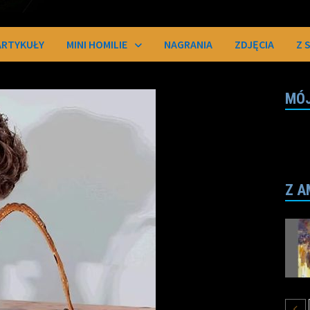
ARTYKUŁY
MINI HOMILIE
NAGRANIA
ZDJĘCIA
Z 
MÓJ
Z A