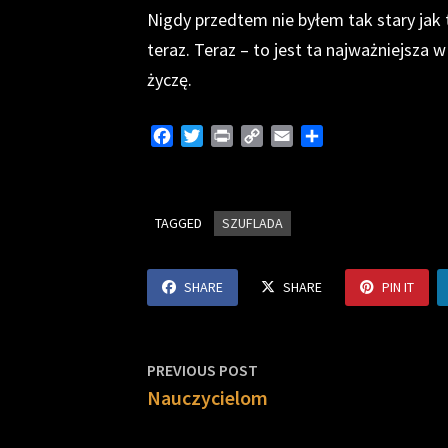
Nigdy przedtem nie byłem tak stary jak 
teraz. Teraz – to jest ta najważniejsza
życzę.
F
T
P
C
E
S
a
w
r
o
m
h
c
i
i
p
a
a
e
t
n
y
i
r
TAGGED
b
t
SZUFLADA
t
L
l
e
o
e
i
o
r
n
SHARE
SHARE
PIN IT
k
k
Nawigacja
Previous
PREVIOUS POST
post:
Nauczycielom
wpisu