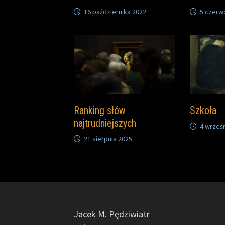
16 października 2022
5 czerw
Ranking słów
Szkoła
najtrudniejszych
4 wrześn
21 sierpnia 2025
Jacek M. Pędziwiatr