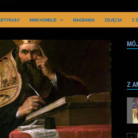
ARTYKUŁY
MINI HOMILIE
NAGRANIA
ZDJĘCIA
Z 
MÓJ
Z A