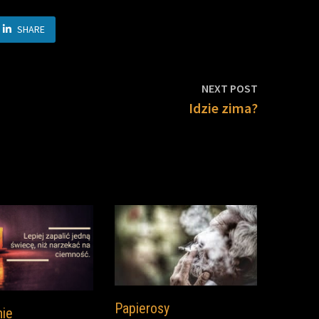
SHARE
Next
NEXT POST
post:
Idzie zima?
Papierosy
nie