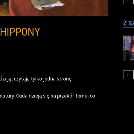
Z S
Z HIPPONY
różują, czytają tylko jedna stronę.
natury. Cuda dzieją się na przekór temu, co