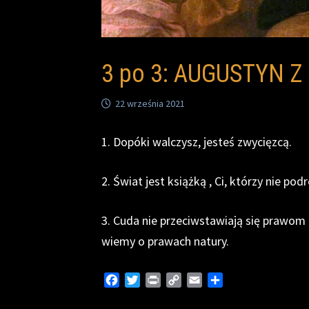
3 po 3: AUGUSTYN 
22 września 2021
1. Dopóki walczysz, jesteś zwycięzcą.
2. Świat jest książką , Ci, którzy nie pod
3. Cuda nie przeciwstawiają się prawom 
wiemy o prawach natury.
F
T
P
C
E
S
a
w
r
o
m
h