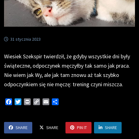
31 stycznia 2023
Wiesiek Szekspir twierdził, że gdyby wszystkie dni były
świąteczne, odpoczynek męczyłby tak samo jak praca.
Nie wiem jak Wy, ale jak tam znowu aż tak szybko
odpoczynkiem się nie męczę: trening czyni miszcza.
F
T
P
C
E
S
a
w
r
o
m
h
c
i
i
p
a
a
e
t
n
y
i
r
SHARE
SHARE
PIN IT
SHARE
b
t
t
L
l
e
o
e
i