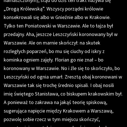
namaszczonym), stąd do dziś ten trakt nazywa się
„Drogą Królewską”. Wszyscy porządni królowie
konsekrowali się albo w Gnieźnie albo w Krakowie.
Tylko ten Poniatowski w Warszawie. Ale to łajza był
przedajny. Aha, jeszcze Leszczyński koronowany był w
Warszawie. Ale on marnie skończył: na skutek
rozległych poparzeń, bo mu się ciuchy od iskry z
kominka ogniem zajęły. Florian go nie znał – bo
koronowany w Warszawie. No i źle się to skończyło, bo
Leszczyński od ognia umarł. Zresztą obaj koronowani w
Warszawie tak się trochę średnio spisali. I obaj nosili
imię świętego Stanisława, co biskupem krakowskim był.
A ponieważ to zakrawa na jakąś teorię spiskową,
sugerująca napięcie między Krakowem a Warszawą,
pozwolę sobie rzecz w tym miejscu skończyć,