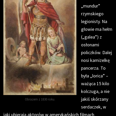
„mundur”
rzymskiego
legionisty. Na
głowie ma hełm
(„galea”) z
osłonami
policzków. Dalej
nosi kamizelkę
pancerza. To
była „lorica” –
ważąca 15 kilo
kolczuga, a nie
jakiś skórzany
Obrazem z 1830 roku.
serdaczek, w
jaki ubierają aktorów w amerykańskich filmach