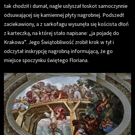
tak chodził i dumał, nagle usłyszał łoskot samoczynnie
odsuwającej się kamiennej płyty nagrobnej. Podszedł
zaciekawiony, a z sarkofagu wysunęła się koścista dłoń
z karteczką, na której stało napisane: „ja pojadę do
Krakowa”. Jego Świątobliwość zrobił krok w tył i
odczytał inskrypcję nagrobną informującą, że go
miejsce spoczynku świętego Floriana.