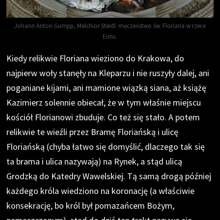
Johann Anton Gumpp, Melchior Steidl: męczeństwo św. Floriana w rzece
Enns.
Kiedy relikwie Floriana wieziono do Krakowa, do
najpierw woły stanęły na Kleparzu i nie ruszyły dalej, ani
poganiane kijami, ani mamione wiązką siana, aż książę
Kazimierz solennie obiecał, że w tym właśnie miejscu
kościół Florianowi zbuduje. Co też się stało. A potem
relikwie te wieźli przez Bramę Floriańską i ulicę
Floriańską (chyba łatwo się domyślić, dlaczego tak się
ta brama i ulica nazywają) na Rynek, a stąd ulicą
Grodzką do Katedry Wawelskiej. Tą samą drogą później
każdego króla wiedziono na koronację (a właściwie
konsekrację, bo król był pomazańcem Bożym,