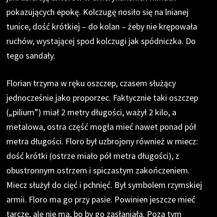
pokazujących epokę. Kolczugę nosiło się na lnianej
tunice, dość krótkiej – do kolan – żeby nie krępowała
ruchów, wystającej spod kolczugi jak spódniczka. Do
tego sandały.
Florian trzyma w ręku oszczep, czasem służący
jednocześnie jako proporzec. Faktycznie taki oszczep
(„pilium”) miał 2 metry długości, ważył 2 kilo, a
metalowa, ostra część mogła mieć nawet ponad pół
metra długości. Floro był uzbrojony również w miecz:
dość krótki (ostrze miało pół metra długości), z
obustronnym ostrzem i spiczastym zakończeniem.
Miecz służył do cięć i pchnięć. Był symbolem rzymskiej
armii. Floro ma go przy pasie. Powinien jeszcze mieć
tarczę, ale nie ma, bo by go zasłaniała. Poza tym