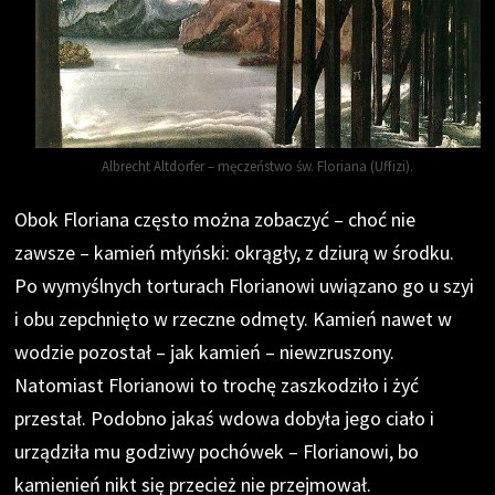
Albrecht Altdorfer – męczeństwo św. Floriana (Uffizi).
Obok Floriana często można zobaczyć – choć nie
zawsze – kamień młyński: okrągły, z dziurą w środku.
Po wymyślnych torturach Florianowi uwiązano go u szyi
i obu zepchnięto w rzeczne odmęty. Kamień nawet w
wodzie pozostał – jak kamień – niewzruszony.
Natomiast Florianowi to trochę zaszkodziło i żyć
przestał. Podobno jakaś wdowa dobyła jego ciało i
urządziła mu godziwy pochówek – Florianowi, bo
kamienień nikt się przecież nie przejmował.