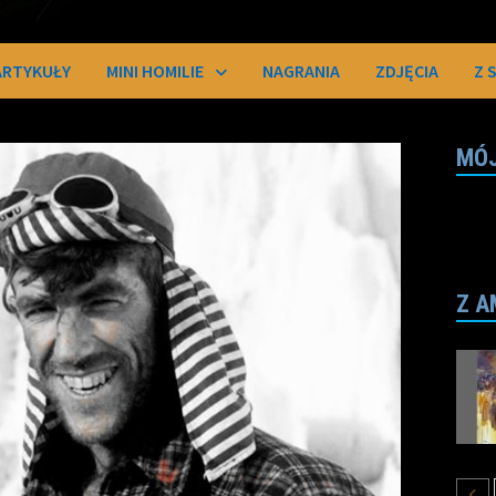
ARTYKUŁY
MINI HOMILIE
NAGRANIA
ZDJĘCIA
Z 
MÓJ
Z A