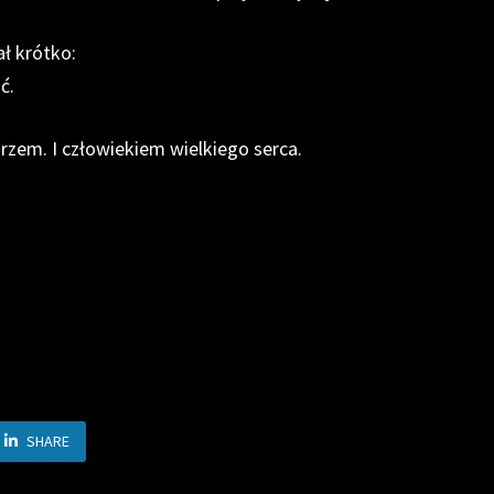
ł krótko:
ć.
rzem. I człowiekiem wielkiego serca.
SHARE