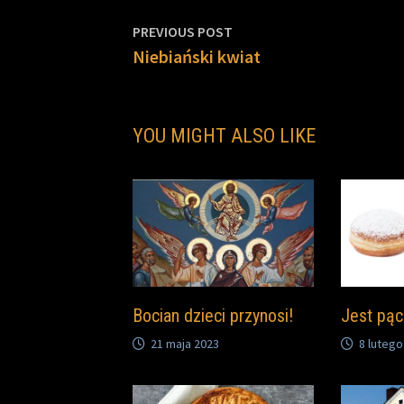
Nawigacja
Previous
PREVIOUS POST
post:
Niebiański kwiat
wpisu
YOU MIGHT ALSO LIKE
Bocian dzieci przynosi!
Jest pąc
21 maja 2023
8 lutego