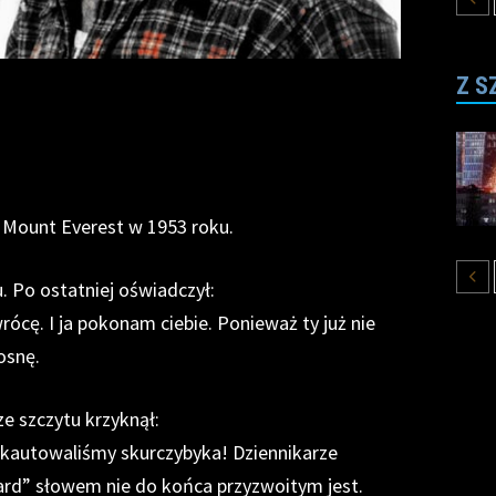
Z S
ł Mount Everest w 1953 roku.
u. Po ostatniej oświadczył:
rócę. I ja pokonam ciebie. Ponieważ ty już nie
osnę.
e szczytu krzyknął:
kautowaliśmy skurczybyka! Dziennikarze
tard” słowem nie do końca przyzwoitym jest.