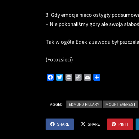
3. Gdy emocje nieco ostygły podsumowa
– Nie pokonaliśmy góry ale swoją słaboś
Tak w ogóle Edek z zawodu był pszczela
(Fotozsieci)
F
T
P
C
E
S
a
w
r
o
m
h
c
i
i
p
a
a
e
t
n
y
i
r
TAGGED
b
t
EDMUND HILLARY
t
L
l
e
MOUNT EVEREST
o
e
i
o
r
n
SHARE
SHARE
PIN IT
k
k