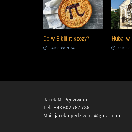
Co w Biblii π-szczy?
Hubal w 
14 marca 2024
23 maja
Jacek M. Pędziwiatr
Tel.: +48 602 767 786
Mail:
jacekmpedziwiatr@gmail.com