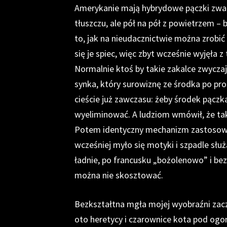
Amerykanie mają hybrydowe pączki zwan
tłuszczu, ale pół na pół z powietrzem –
to, jak na nieudacznictwie można zrobi
się je spiec, więc zbyt wcześnie wyjęła z
Normalnie ktoś by takie zakalce zwycza
synka, który surowiznę ze środka po pr
cieście już zawczasu: żeby środek pączka
wyeliminować. A ludziom wmówił, że tak m
Potem identyczny mechanizm zastosowal
wcześniej myło się motyki i szpadle sł
ładnie, po francusku „bożolenowo” i bez
można nie skosztować.
Bezkształtna mgła mojej wyobraźni zaczy
oto heretycy i czarownice kota pod ogon