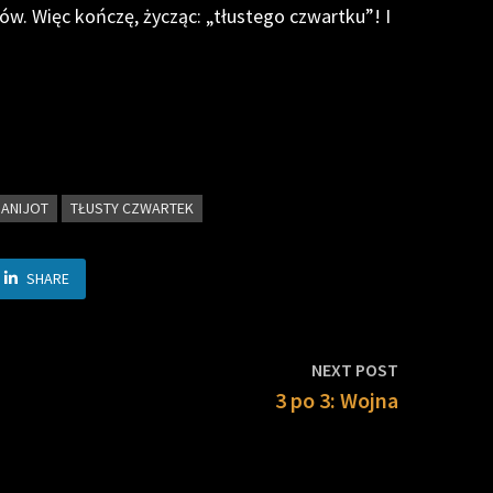
ów. Więc kończę, życząc: „tłustego czwartku”! I
ANIJOT
TŁUSTY CZWARTEK
SHARE
Next
NEXT POST
post:
3 po 3: Wojna