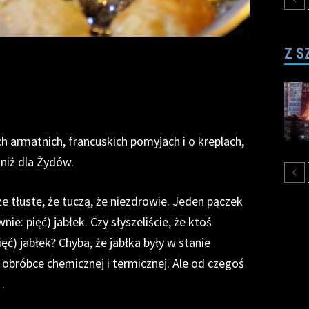
Z S
ch armatnich, francuskich pomyjach i o kreplach,
niż dla Żydów.
że tłuste, że tuczą, że niezdrowie. Jeden pączek
nie: pięć) jabłek. Czy słyszeliście, że ktoś
ięć) jabłek? Chyba, że jabłka były w stanie
obróbce chemicznej i termicznej. Ale od czegoś
…