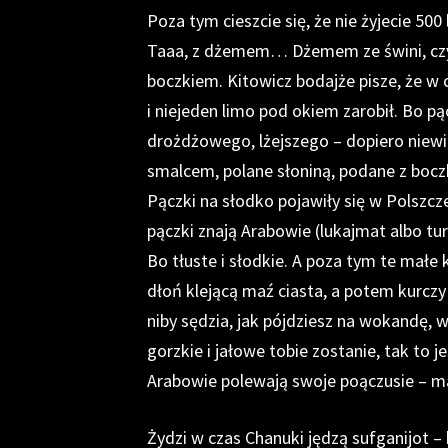
Poza tym cieszcie się, że nie żyjecie 
Taaa, z dżemem… Dżemem ze świni, czyl
boczkiem. Kitowicz bodajże pisze, że w
i niejeden limo pod okiem zarobił. Bo p
drożdżowego, lżejszego – dopiero niewi
smalcem, polane słoniną, podane z boczk
Pączki na słodko pojawiły się w Polszcz
pączki znają Arabowie (lukajmat albo tu
Bo tłuste i słodkie. A poza tym te małe ku
dłoń klejącą maź ciasta, a potem kurczy s
niby sędzia, jak pójdziesz na wokandę, wy
gorzkie i jałowe tobie zostanie, tak to 
Arabowie polewają swoje poączusie – ma
Żydzi w czas Chanuki jędzą sufganijot –