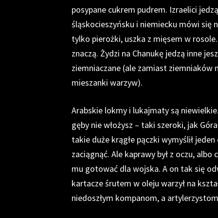
posypane cukrem pudrem. Izraelici jedzą 
śląskocieszyńsku i niemiecku mówi się na
tylko pierożki, uszka z mięsem w rosole.
znaczą. Żydzi na Chanukę jedzą inne jeszc
ziemniaczane (ale zamiast ziemniaków m
mieszanki warzyw).
Arabskie lokmy i lukajmaty są niewielk
gęby nie włożysz – taki szeroki, jak Gó
takie duże krągłe pączki wymyślił jeden c
zaciągnąć. Ale kaprawy był z oczu, albo c
mu gotować dla wojska. A on tak się od
kartacze śrutem w oleju warzył na kszta
niedoszłym kompanom, a artylerzystom