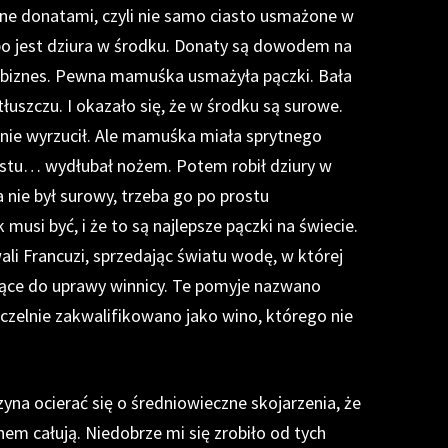
e donatami, czyli nie samo ciasto usmażone w
 bo jest dziura w środku. Donaty są dowodem na
ć biznes. Pewna mamuśka usmażyła pączki. Bała
 tłuszczu. I okazało się, że w środku są surowe.
jnie wyrzucił. Ale mamuśka miała sprytnego
ostu… wydłubał nożem. Potem robił dziury w
 nie był surowy, trzeba go po prostu
usi być, i że to są najlepsze pączki na świecie.
i Francuzi, sprzedając światu wodę, w której
użące do uprawy winnicy. Te pomyje nazwano
czelnie zakwalifikowano jako wino, którego nie
na ocierać się o średniowieczne skojarzenia, że
em całują. Niedobrze mi się zrobiło od tych