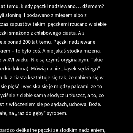
500 lat temu, kiedy pączki nadziewano… dżemem?
i słoniną. I podawano z mięsem albo z
 czas zapustów takimi pączkami rzucano w siebie
ączki smażono z chlebowego ciasta. A z
ele ponad 200 lat temu. Pączki nadziewane
iem – to było coś. A nie jakaś słodka mizeria.
e w XVI wieku. Nie są czymś oryginalnym. Takie
reckie lokma). Mówią na nie „kąsek sędziego”.
lki z ciasta kształtuje się tak, że nabiera się w
ię pięść i wyciska się je między palcami: że to
ciśnie z ciebie samą słodycz u tłuszcz, a to, co
jest z włóczeniem się po sądach, uchowaj Boże.
łe, na „raz do gęby” syropem.
 bardzo delikatne pączki ze słodkim nadzieniem,