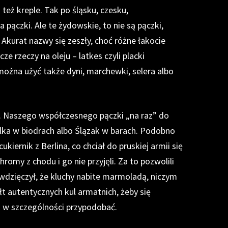
też kreple. Tak po śląsku, czesku,
 pączki. Ale te żydowskie, to nie są pączki,
 Akurat nazwy się zeszły, choć różne łakocie
ze rzeczy na oleju – latkes czyli placki
ożna użyć także dyni, marchewki, selera albo
ie. Naszego współczesnego pączki „na raz” do
ralka w biodrach albo Ślązak w barach. Podobno
ukiernik z Berlina, co chciał do pruskiej armii się
hromy z chodu i go nie przyjęli. Za to pozwolili
wdzięczył, że kluchy nabite marmoladą, niczym
łt autentycznych kul armatnich, żeby się
 w szczególności przypodobać.