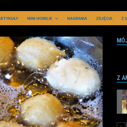
ARTYKUŁY
MINI HOMILIE
NAGRANIA
ZDJĘCIA
Z 
MÓJ
Z A