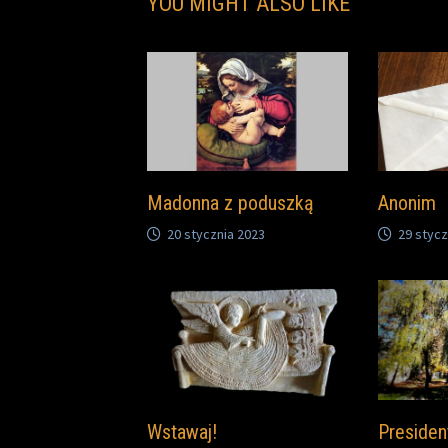
YOU MIGHT ALSO LIKE
Madonna z poduszką
Anonim
20 stycznia 2023
29 stycz
Wstawaj!
Presiden