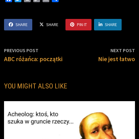
a
w
r
o
m
h
c
i
i
p
a
a
e
t
n
y
i
r
SHARE
SHARE
PIN IT
SHARE
b
t
t
L
l
e
o
e
i
o
r
n
k
k
Nawigacja
Previous
N
PREVIOUS POST
NEXT POST
post:
p
ABC różańca: początki
Nie jest łatwo
wpisu
YOU MIGHT ALSO LIKE