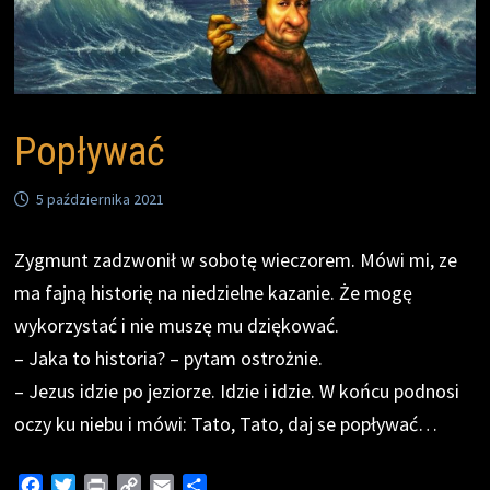
Popływać
5 października 2021
Zygmunt zadzwonił w sobotę wieczorem. Mówi mi, ze
ma fajną historię na niedzielne kazanie. Że mogę
wykorzystać i nie muszę mu dziękować.
– Jaka to historia? – pytam ostrożnie.
– Jezus idzie po jeziorze. Idzie i idzie. W końcu podnosi
oczy ku niebu i mówi: Tato, Tato, daj se popływać…
F
T
P
C
E
S