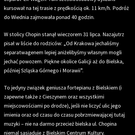
kursował na tej trasie z prędkością ok. 11 km/h. Podróż
do Wiednia zajmowała ponad 40 godzin.
W stolicy Chopin stanął wieczorem 31 lipca. Nazajutrz
pisał w liście do rodziców: „Od Krakowa jechaliśmy
separatwagenem lepiej aniżelibyśmy własnym mogli
jechać powozem. Piękne okolice Galicji aż do Bielska,
później Szląska Górnego i Morawii”.
To jedyny związek geniusza fortepianu z Bielskiem (i
zapewne także z Cieszynem oraz wszystkimi
miejscowościami po drodze), jeśli nie liczyć ulic jego
imienia oraz od czasu do czasu pobrzmiewającej tutaj
muzyki – nie na darmo przecież bielska ul. Chopina
niemal sąsiaduje z Bielskim Centrum Kultury.