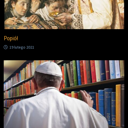
Popiół
19 lutego 2021