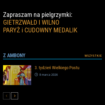
o
r
n
k
k
Zapraszam na pielgrzymki:
GIETRZWAŁD I WILNO
PARYŻ i CUDOWNY MEDALIK
Z AMBONY
WSZYSTKIE
3. tydzień Wielkiego Postu
8 marca 2026