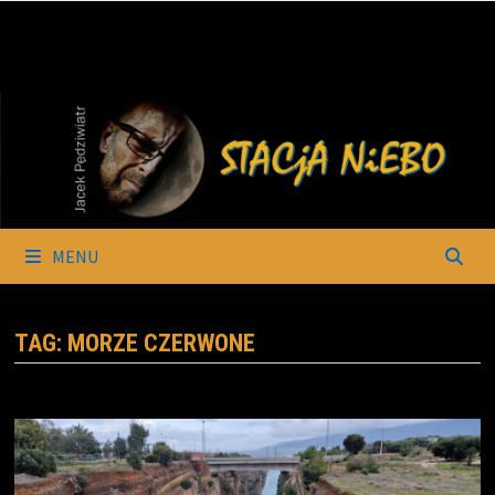
Skip
to
content
MENU
TAG:
MORZE CZERWONE