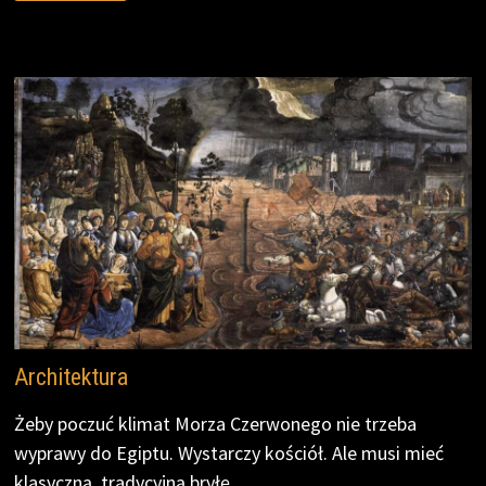
b
t
t
L
l
e
o
e
i
o
r
n
k
k
Architektura
Żeby poczuć klimat Morza Czerwonego nie trzeba
wyprawy do Egiptu. Wystarczy kościół. Ale musi mieć
klasyczną, tradycyjną bryłę.