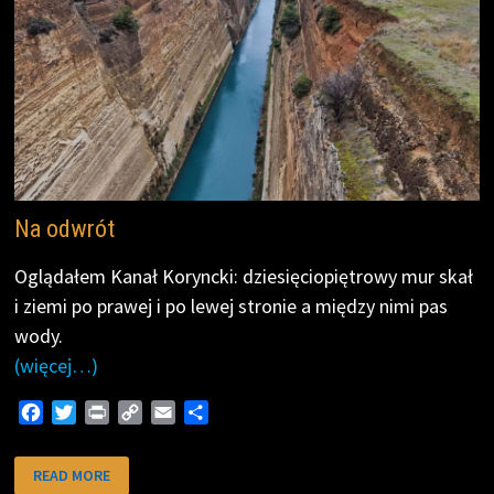
Na odwrót
Oglądałem Kanał Koryncki: dziesięciopiętrowy mur skał
i ziemi po prawej i po lewej stronie a między nimi pas
wody.
(więcej…)
F
T
P
C
E
S
a
w
r
o
m
h
c
i
i
p
a
a
NA
READ MORE
ODWRÓT
e
t
n
y
i
r