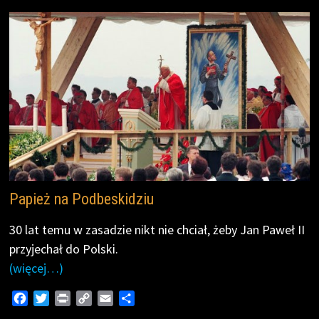
o
r
n
k
k
Papież na Podbeskidziu
30 lat temu w zasadzie nikt nie chciał, żeby Jan Paweł II
przyjechał do Polski.
(więcej…)
F
T
P
C
E
S
a
w
r
o
m
h