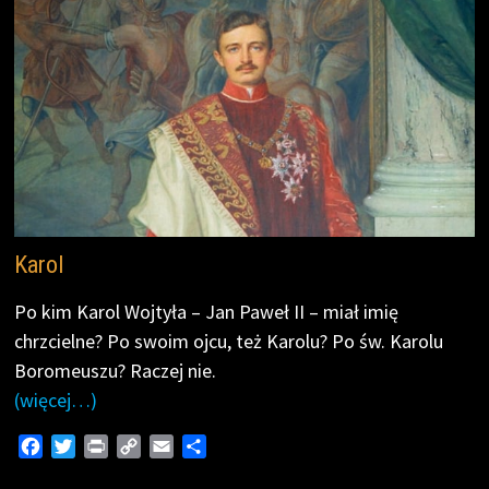
Karol
Po kim Karol Wojtyła – Jan Paweł II – miał imię
chrzcielne? Po swoim ojcu, też Karolu? Po św. Karolu
Boromeuszu? Raczej nie.
(więcej…)
F
T
P
C
E
S
a
w
r
o
m
h