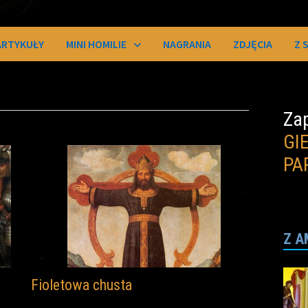
ARTYKUŁY
MINI HOMILIE
NAGRANIA
ZDJĘCIA
Z 
Zap
GI
PA
Z A
Fioletowa chusta