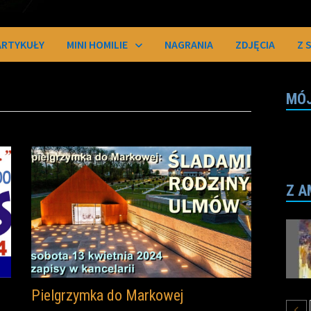
ARTYKUŁY
MINI HOMILIE
NAGRANIA
ZDJĘCIA
Z 
MÓJ
Z A
Pielgrzymka do Markowej