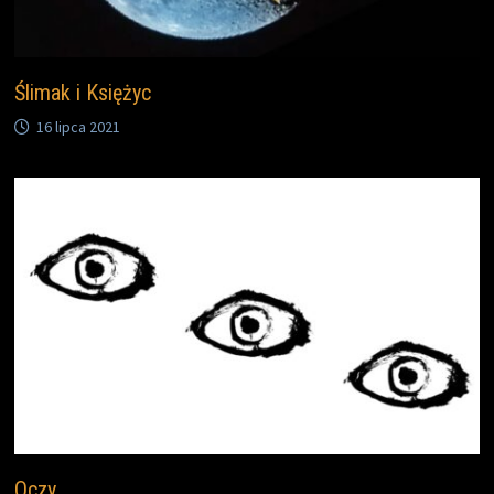
Ślimak i Księżyc
16 lipca 2021
Oczy