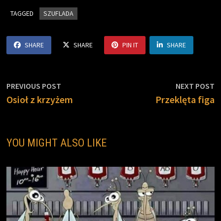
e
t
n
y
i
r
TAGGED
b
t
SZUFLADA
t
L
l
e
o
e
i
o
r
n
SHARE
SHARE
PIN IT
SHARE
k
k
Nawigacja
Previous
N
PREVIOUS POST
NEXT POST
post:
p
Osioł z krzyżem
Przeklęta figa
wpisu
YOU MIGHT ALSO LIKE