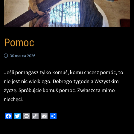
Pomoc
30 marca 2026
Jeśli pomagasz tylko komuś, komu chcesz pomóc, to
nie jest nic wielkiego. Dobrego tygodnia Wszystkim
życzę. Spróbujcie komuś pomoc. Zwłaszcza mimo
niechęci.
F
T
P
C
E
S
a
w
r
o
m
h
c
i
i
p
a
a