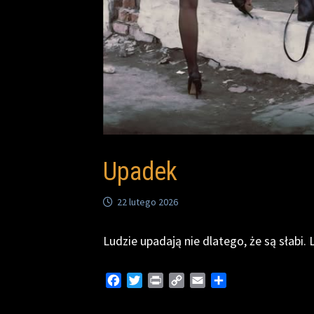
Upadek
22 lutego 2026
Ludzie upadają nie dlatego, że są słabi.
F
T
P
C
E
S
a
w
r
o
m
h
c
i
i
p
a
a