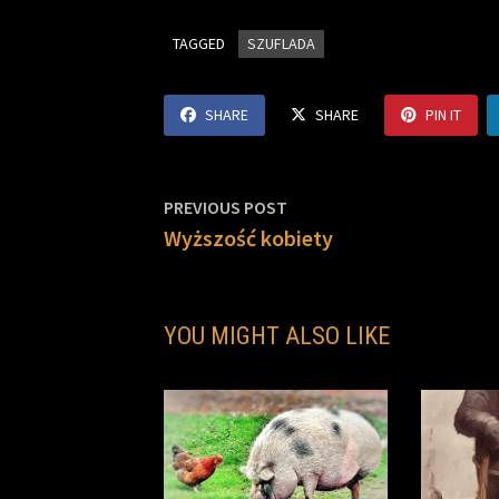
e
t
n
y
i
r
TAGGED
b
t
SZUFLADA
t
L
l
e
o
e
i
o
r
n
SHARE
SHARE
PIN IT
k
k
Nawigacja
Previous
PREVIOUS POST
post:
Wyższość kobiety
wpisu
YOU MIGHT ALSO LIKE