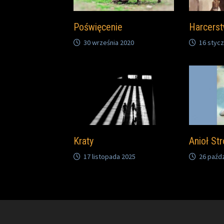
Poświęcenie
Harcers
30 września 2020
16 stycz
Kraty
Anioł St
17 listopada 2025
26 paźdz