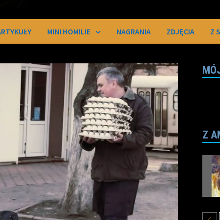
ARTYKUŁY
MINI HOMILIE
NAGRANIA
ZDJĘCIA
Z 
MÓJ
Z A