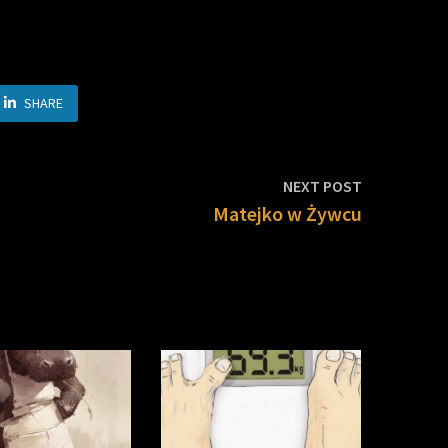
SHARE
Next
NEXT POST
post:
Matejko w Żywcu