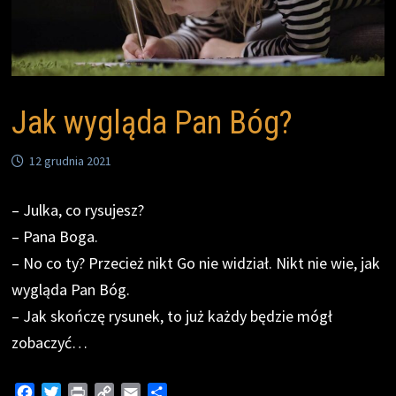
Jak wygląda Pan Bóg?
12 grudnia 2021
– Julka, co rysujesz?
– Pana Boga.
– No co ty? Przecież nikt Go nie widział. Nikt nie wie, jak
wygląda Pan Bóg.
– Jak skończę rysunek, to już każdy będzie mógł
zobaczyć…
F
T
P
C
E
S