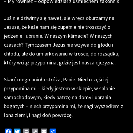
– My również – odpowiedział z uśmiechem zakonnik.
Już nie dziwimy się nawet, ale wręcz oburzamy na
Jezusa, że każe nam się zupełnie nie troszczyć o
jedzenie i ubranie. W naszym klimacie? W naszych
czasach? Tymczasem Jezus nie wzywa do głodu i
chłodu, ale do umiarkowaniu w trosce, do rozsądku,
który wciąż przypomina, gdzie jest nasza ojczyzna.
Skarć mego anioła stróża, Panie. Niech częściej
przypomina mi – kiedy jestem w sklepie, w salonie
samochodowym, kiedy patrzę na domy i ubrania
bogatych – niech przypomina mi, że nagi wyszedłem z
łona ziemi, i nagi doń powrócę.
F
T
P
C
E
S