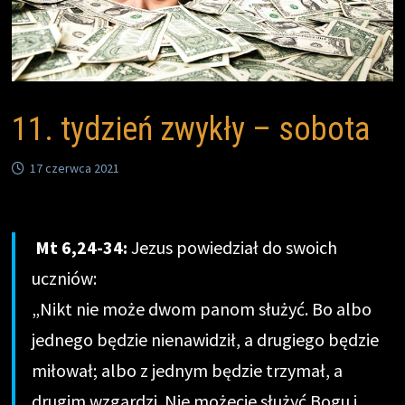
11. tydzień zwykły – sobota
17 czerwca 2021
Mt 6,24-34:
Jezus powiedział do swoich
uczniów:
„Nikt nie może dwom panom służyć. Bo albo
jednego będzie nienawidził, a drugiego będzie
miłował; albo z jednym będzie trzymał, a
drugim wzgardzi. Nie możecie służyć Bogu i