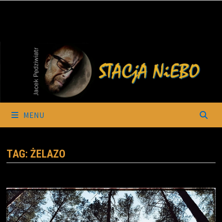
Skip
to
content
MENU
TAG:
ŻELAZO