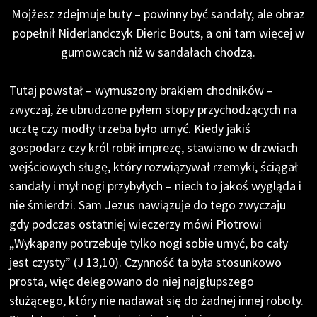
Mojżesz zdejmuje buty – powinny być sandały, ale obraz
popełnił Niderlandczyk Dieric Bouts, a oni tam więcej w
gumowcach niż w sandałach chodzą.
Tutaj powstał – wymuszony brakiem chodników –
zwyczaj, że ubrudzone pyłem stopy przychodzących na
ucztę czy modły trzeba było umyć. Kiedy jakiś
gospodarz czy król robił imprezę, stawiano w drzwiach
wejściowych sługę, który rozwiązywał rzemyki, ściągał
sandały i mył nogi przybyłych – niech to jakoś wygląda i
nie śmierdzi. Sam Jezus nawiązuje do tego zwyczaju
gdy podczas ostatniej wieczerzy mówi Piotrowi
„Wykąpany potrzebuje tylko nogi sobie umyć, bo cały
jest czysty” (J 13,10). Czynność ta była stosunkowo
prosta, więc delegowano do niej najgłupszego
służącego, który nie nadawał się do żadnej innej roboty.