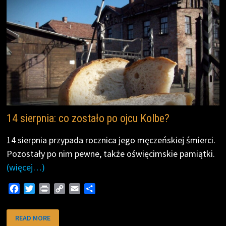
14 sierpnia: co zostało po ojcu Kolbe?
14 sierpnia przypada rocznica jego męczeńskiej śmierci.
Pozostały po nim pewne, także oświęcimskie pamiątki.
(więcej…)
F
T
P
C
E
S
a
w
r
o
m
h
c
i
i
p
a
a
14
READ MORE
SIERPNIA:
e
t
n
y
i
r