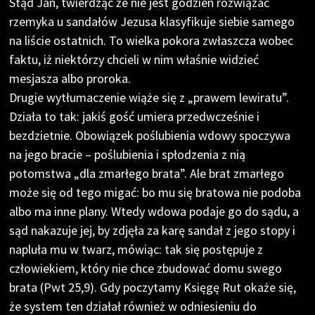
Stąd Jan, twierdząc że nie jest godzien rozwiązać
rzemyka u sandałów Jezusa klasyfikuje siebie samego
na liście ostatnich. To wielka pokora zwłaszcza wobec
faktu, iż niektórzy chcieli w nim właśnie widzieć
mesjasza albo proroka.
Drugie wytłumaczenie wiąże się z „prawem lewiratu”.
Działa to tak: jakiś gość umiera przedwcześnie i
bezdzietnie. Obowiązek poślubienia wdowy spoczywa
na jego bracie – poślubienia i spłodzenia z nią
potomstwa „dla zmarłego brata”. Ale brat zmarłego
może się od tego migać: bo mu się bratowa nie podoba
albo ma inne plany. Wtedy wdowa podaje go do sądu, a
sąd nakazuje jej, by zdjęła za karę sandał z jego stopy i
napluła mu w twarz, mówiąc: tak się postępuje z
człowiekiem, który nie chce zbudować domu swego
brata (Pwt 25,9). Gdy poczytamy Księgę Rut okaże się,
że system ten działał również w odniesieniu do