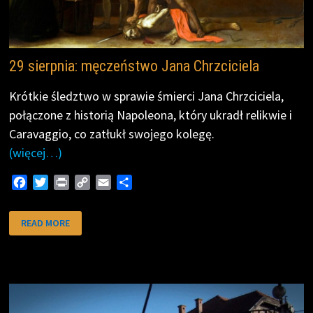
29 sierpnia: męczeństwo Jana Chrzciciela
Krótkie śledztwo w sprawie śmierci Jana Chrzciciela,
połączone z historią Napoleona, który ukradł relikwie i
Caravaggio, co zatłukł swojego kolegę.
(więcej…)
F
T
P
C
E
S
a
w
r
o
m
h
c
i
i
p
a
a
29
READ MORE
SIERPNIA:
e
t
n
y
i
r
MĘCZEŃSTWO
b
t
t
L
l
e
JANA
CHRZCICIELA
o
e
i
o
r
n
k
k