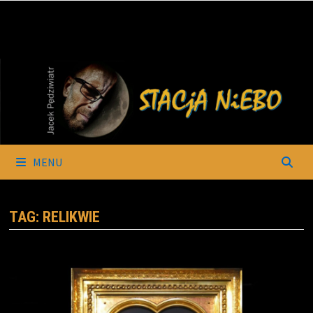
Skip
to
content
MENU
TAG:
RELIKWIE