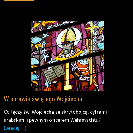
CO
b
t
t
L
l
e
ZOSTAŁO
PO
o
e
i
OJCU
o
r
n
KOLBE?
k
k
W sprawie świętego Wojciecha
Co łączy św. Wojciecha ze skrytobójcą, cyframi
arabskimi i pewnym oficerem Wehrmachtu?
(więcej…)