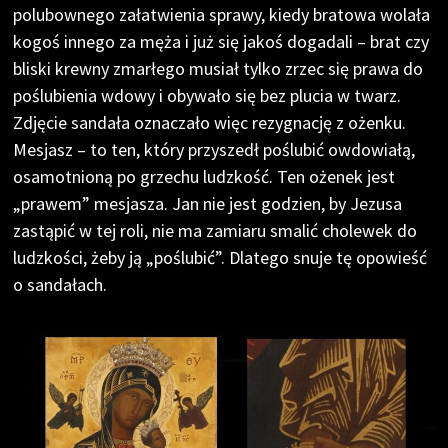
polubownego załatwienia sprawy, kiedy bratowa wolała
kogoś innego za męża i już się jakoś dogadali – brat czy
bliski krewny zmarłego musiał tylko zrzec się prawa do
poślubienia wdowy i obywało się bez plucia w twarz.
Zdjęcie sandała oznaczało więc rezygnację z ożenku.
Mesjasz – to ten, który przyszedł poślubić owdowiałą,
osamotnioną po grzechu ludzkość. Ten ożenek jest
„prawem” mesjasza. Jan nie jest godzien, by Jezusa
zastąpić w tej roli, nie ma zamiaru smalić cholewek do
ludzkości, żeby ją „poślubić”. Dlatego snuje tę opowieść
o sandałach.