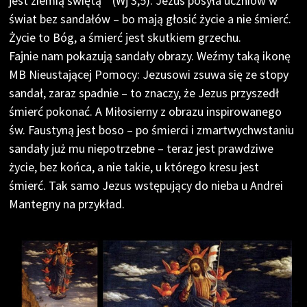
jest ziemią świętą ” (Wj 3,5). Jezus posyła uczniów w
świat bez sandałów – bo mają głosić życie a nie śmierć.
Życie to Bóg, a śmierć jest skutkiem grzechu.
Fajnie nam pokazują sandały obrazy. Weźmy taką ikonę
MB Nieustającej Pomocy: Jezusowi zsuwa się ze stopy
sandał, zaraz spadnie – to znaczy, że Jezus przyszedł
śmierć pokonać. A Miłosierny z obrazu inspirowanego
św. Faustyną jest boso – po śmierci i zmartwychwstaniu
sandały już mu niepotrzebne – teraz jest prawdziwe
życie, bez końca, a nie takie, u którego kresu jest
śmierć. Tak samo Jezus wstępujący do nieba u Andrei
Mantegny na przykład.