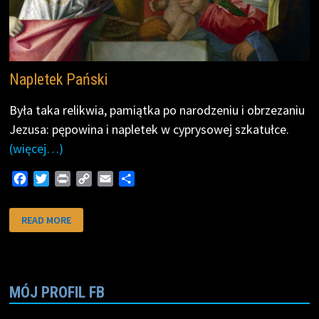
Napletek Pański
Była taka relikwia, pamiątka po narodzeniu i obrzezaniu
Jezusa: pępowina i napletek w cyprysowej szkatułce.
(więcej…)
F
T
P
C
E
S
a
w
r
o
m
h
c
i
i
p
a
a
NAPLETEK
READ MORE
PAŃSKI
e
t
n
y
i
r
b
t
t
L
l
e
o
e
i
o
r
n
k
k
MÓJ PROFIL FB