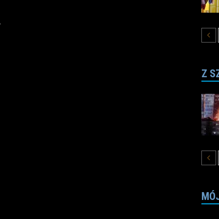
e
Z S
MÓJ