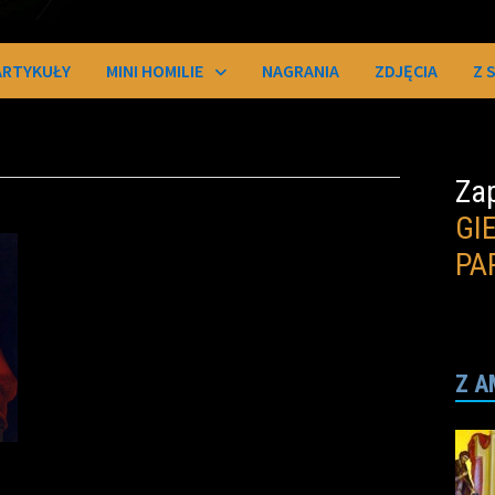
ARTYKUŁY
MINI HOMILIE
NAGRANIA
ZDJĘCIA
Z 
Zap
GI
PA
Z A