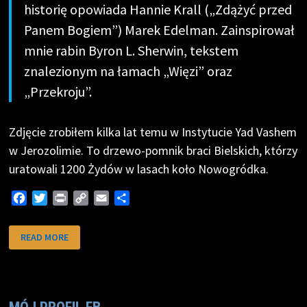
historię opowiada Hannie Krall („Zdążyć przed
Panem Bogiem”) Marek Edelman. Zainspirował
mnie rabin Byron L. Sherwin, tekstem
znalezionym na łamach „Więzi” oraz
„Przekroju”.
Zdjęcie zrobiłem kilka lat temu w Instytucie Yad Vashem
w Jerozolimie. To drzewo-pomnik braci Bielskich, którzy
uratowali 1200 Żydów w lasach koło Nowogródka.
F
T
P
C
E
S
a
w
r
o
m
h
c
i
i
p
a
a
ŻONKILOWY
READ MORE
APOKRYF
e
t
n
y
i
r
b
t
t
L
l
e
o
e
i
o
r
n
k
k