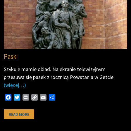
Paski
Szykuję mamie obiad. Na ekranie telewizyjnym
przesuwa się pasek z rocznicą Powstania w Getcie.
(więcej…)
F
T
P
C
E
S
a
w
r
o
m
h
c
i
i
p
a
a
PASKI
READ MORE
e
t
n
y
i
r
b
t
t
L
l
e
o
e
i