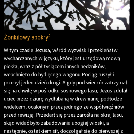
Żonkilowy apokryf
W tym czasie Jezusa, wśród wyzwisk i przekleństw
wycharczanych w języku, który jest urzędową mową
piekła, wraz z pół tysiącem innych nędzników,
wepchnięto do bydlęcego wagonu.Pociąg ruszył i
przebył jeden dzień drogi. A gdy pod wieczór zatrzymał
się na chwilę w pośrodku sosnowego lasu, Jezus zdołał
uciec przez dziurę wydłubaną w drewnianej podłodze
widelcem, ocalonym przez jednego ze współwięźniów
przed rewizją. Przedarł się przez zarośla na skraj lasu,
skąd widać było zabudowania ubogiej wioski, a
następnie, ostatkiem sił, doczołgał się do pierwszej z