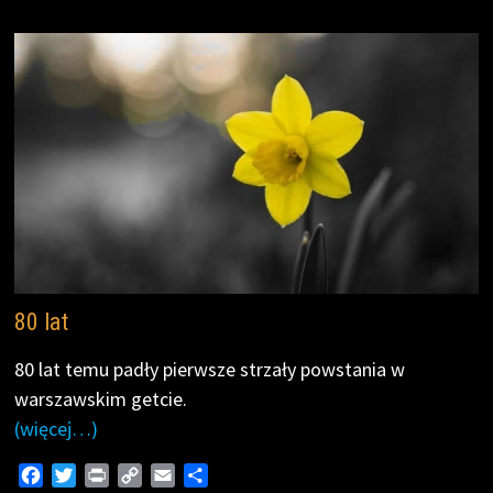
o
r
n
k
k
80 lat
80 lat temu padły pierwsze strzały powstania w
warszawskim getcie.
(więcej…)
F
T
P
C
E
S