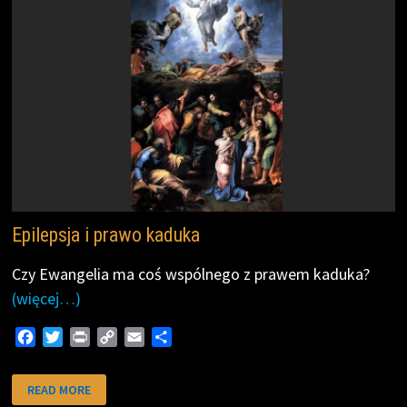
Epilepsja i prawo kaduka
Czy Ewangelia ma coś wspólnego z prawem kaduka?
(więcej…)
F
T
P
C
E
S
a
w
r
o
m
h
c
i
i
p
a
a
EPILEPSJA
READ MORE
I
e
t
n
y
i
r
PRAWO