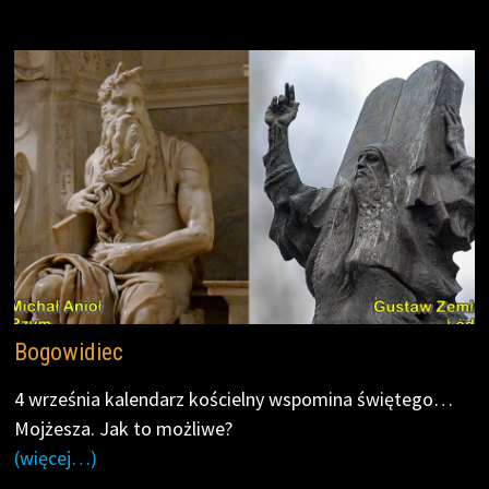
o
e
i
o
r
n
k
k
Bogowidiec
4 września kalendarz kościelny wspomina świętego…
Mojżesza. Jak to możliwe?
(więcej…)