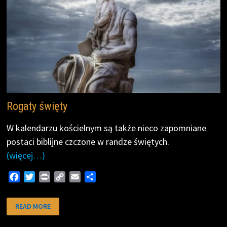
Rogaty święty
W kalendarzu kościelnym są także nieco zapomniane
postaci biblijne czczone w randze świętych.
(więcej…)
F
T
P
C
E
S
a
w
r
o
m
h
c
i
i
p
a
a
ROGATY
READ MORE
ŚWIĘTY
e
t
n
y
i
r
b
t
t
L
l
e