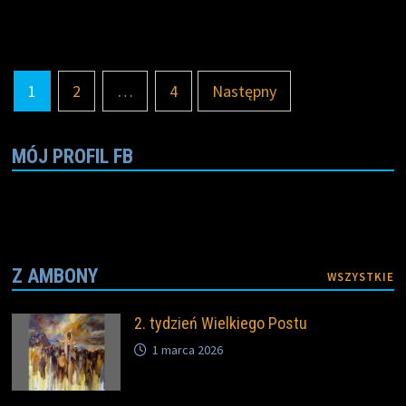
b
t
t
L
l
e
KADUKA
o
e
i
o
r
n
k
k
Nawigacja
1
2
…
4
Następny
po
wpisach
MÓJ PROFIL FB
Z AMBONY
WSZYSTKIE
2. tydzień Wielkiego Postu
1 marca 2026