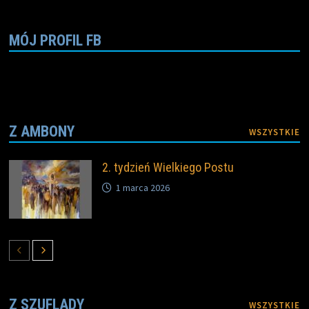
o
e
i
o
r
n
k
k
MÓJ PROFIL FB
Z AMBONY
WSZYSTKIE
2. tydzień Wielkiego Postu
1 marca 2026
Z SZUFLADY
WSZYSTKIE