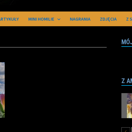
ARTYKUŁY
MINI HOMILIE
NAGRANIA
ZDJĘCIA
Z 
MÓJ
Z A