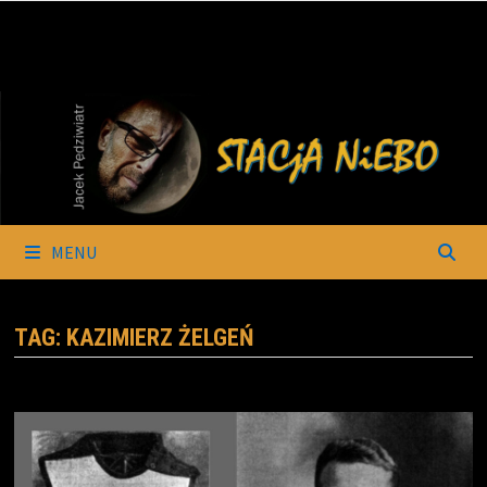
Skip
to
content
MENU
TAG:
KAZIMIERZ ŻELGEŃ