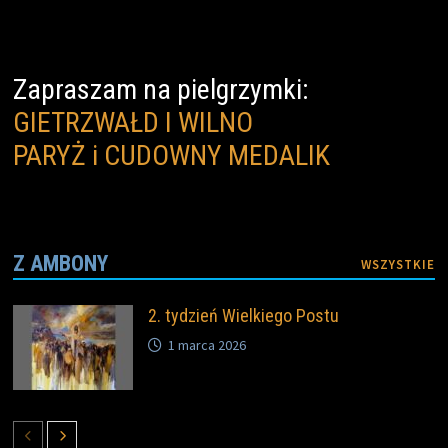
o
e
i
o
r
n
k
k
Zapraszam na pielgrzymki:
GIETRZWAŁD I WILNO
PARYŻ i CUDOWNY MEDALIK
Z AMBONY
WSZYSTKIE
2. tydzień Wielkiego Postu
1 marca 2026