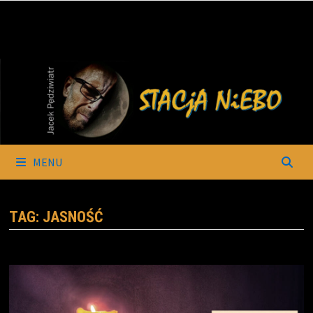
Skip
to
content
MENU
TAG:
JASNOŚĆ