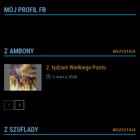
o
r
n
k
k
MÓJ PROFIL FB
Z AMBONY
WSZYSTKIE
2. tydzień Wielkiego Postu
1 marca 2026
Z SZUFLADY
WSZYSTKIE