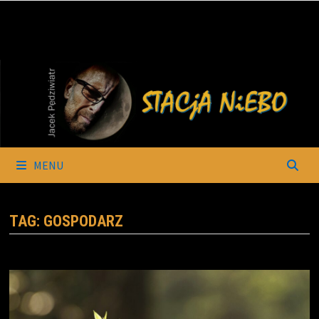
Skip
to
content
MENU
TAG:
GOSPODARZ