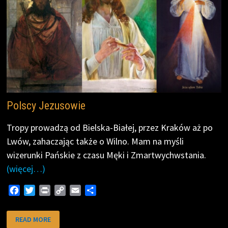
Polscy Jezusowie
Tropy prowadzą od Bielska-Białej, przez Kraków aż po
Lwów, zahaczając także o Wilno. Mam na myśli
wizerunki Pańskie z czasu Męki i Zmartwychwstania.
(więcej…)
F
T
P
C
E
S
a
w
r
o
m
h
c
i
i
p
a
a
POLSCY
READ MORE
JEZUSOWIE
e
t
n
y
i
r