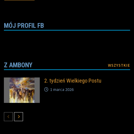
b
t
t
L
l
e
o
e
i
o
r
n
k
k
MÓJ PROFIL FB
Z AMBONY
WSZYSTKIE
2. tydzień Wielkiego Postu
1 marca 2026